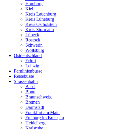
Hamburg
Kiel
Kreis Lauenburg
Kreis Lüneburg
Kreis Ostholstein
Kreis Stormann
Lübeck
Rostock
Schwerin
Wolfsburg
Ostdeutschland
Erfurt
Leipzig
Fernlinienbusse
Reisebusse
Strassenbahn
Basel
Bonn
Braunschweig
Bremen
Darmstadt
Frankfurt am Main
Freiburg im Breisgau
Heidelberg
Karlsruhe