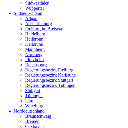
Südwestfalen
Wuppertal
Süddeutschland
Allgäu
Aschaffenburg
Freiburg im Breisgau
Heidelberg
Heilbronn
Karlsruhe
Mannheim
Nürnberg
Pforzheim
Regensburg
Regierungsbezirk Freiburg
Regierungsbezirk Karlsruhe
Regierungsbezirk Stuttgart
Regierungsbezirk Tübingen
Stuttgart
Tübingen
Ulm
Würzburg
Norddeutschland
Braunschweig
Bremen
Cuxhaven