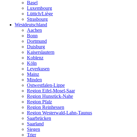
Basel
Luxembourg
Lüttich/Liège
Strasbourg
Westdeutschland
Aachen
Bonn
Dortmund
Duisburg
Kaiserslautern
Koblenz
Köln
Leverkusen
Mainz
Minden
Ostwestfalen-Lippe
Region Eifel-Mosel-Saar
Region Hunsrück-Nahe
Region Pfalz
Region Reinhessen
Region Westerwald-Lahn-Taunus
Saarbrücken
Saarland
Siegen
Trier