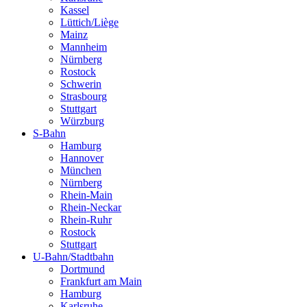
Kassel
Lüttich/Liège
Mainz
Mannheim
Nürnberg
Rostock
Schwerin
Strasbourg
Stuttgart
Würzburg
S-Bahn
Hamburg
Hannover
München
Nürnberg
Rhein-Main
Rhein-Neckar
Rhein-Ruhr
Rostock
Stuttgart
U-Bahn/Stadtbahn
Dortmund
Frankfurt am Main
Hamburg
Karlsruhe