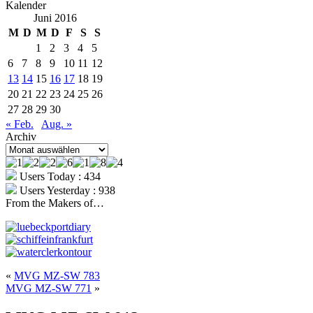
Kalender
Juni 2016
M
D
M
D
F
S
S
1
2
3
4
5
6
7
8
9
10
11
12
13
14
15
16
17
18
19
20
21
22
23
24
25
26
27
28
29
30
« Feb.
Aug. »
Archiv
Archiv
Users Today : 434
Users Yesterday : 938
From the Makers of…
«
MVG MZ-SW 783
MVG MZ-SW 771
»