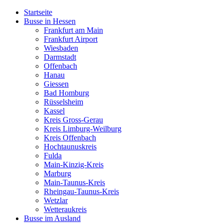
Startseite
Busse in Hessen
Frankfurt am Main
Frankfurt Airport
Wiesbaden
Darmstadt
Offenbach
Hanau
Giessen
Bad Homburg
Rüsselsheim
Kassel
Kreis Gross-Gerau
Kreis Limburg-Weilburg
Kreis Offenbach
Hochtaunuskreis
Fulda
Main-Kinzig-Kreis
Marburg
Main-Taunus-Kreis
Rheingau-Taunus-Kreis
Wetzlar
Wetteraukreis
Busse im Ausland