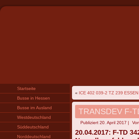
Startseite
«
ICE 402 039-2 TZ 239 ESSEN
Busse in Hessen
Busse im Ausland
TRANSDEV F-T
Westdeutschland
Publiziert
20. April 2017
|
Vo
Süddeutschland
20.04.2017: F-TD 3
Norddeutschland