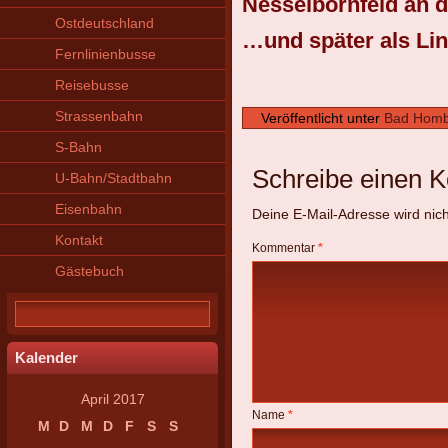
Nesselbornfeld an d
Ostdeutschland
…und später als Li
Fernlinienbusse
Reisebusse
Strassenbahn
Veröffentlicht unter
Bad Homb
S-Bahn
Schreibe einen 
U-Bahn/Stadtbahn
Eisenbahn
Deine E-Mail-Adresse wird nicht
Kontakt
Kommentar
*
Gästebuch
Kalender
April 2017
Name
*
M
D
M
D
F
S
S