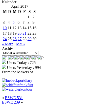
Kalender
April 2017
M
D
M
D
F
S
S
1
2
3
4
5
6
7
8
9
10
11
12
13
14
15
16
17
18
19
20
21
22
23
24
25
26
27
28
29
30
« März
Mai »
Archiv
Archiv
Users Today : 725
Users Yesterday : 994
From the Makers of…
«
ESWE 531
ESWE 239
»