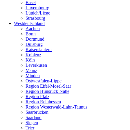
Basel
Luxembourg
Lüttich/Liège
Strasbourg
Westdeutschland
Aachen
Bonn
Dortmund
Duisburg
Kaiserslautern
Koblenz
Köln
Leverkusen
Mainz
Minden
Ostwestfalen-Lippe
Region Eifel-Mosel-Saar
Region Hunsrück-Nahe
Region Pfalz
Region Reinhessen
Region Westerwald-Lahn-Taunus
Saarbrücken
Saarland
Siegen
Trier