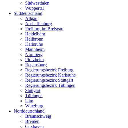
Südwestfalen
Wuppertal
Süddeutschland
Allgäu
Aschaffenburg
Freiburg im Breisgau
Heidelberg
Heilbronn
Karlsruhe
Mannheim
Nürnberg
Pforzheim
Regensburg
Regierungsbezirk Freiburg
Regierungsbezirk Karlsruhe
Regierungsbezirk Stuttgart
Regierungsbezirk Tübingen
Stuttgart
Tübingen
Ulm
Würzburg
Norddeutschland
Braunschweig
Bremen
Cuxhaven