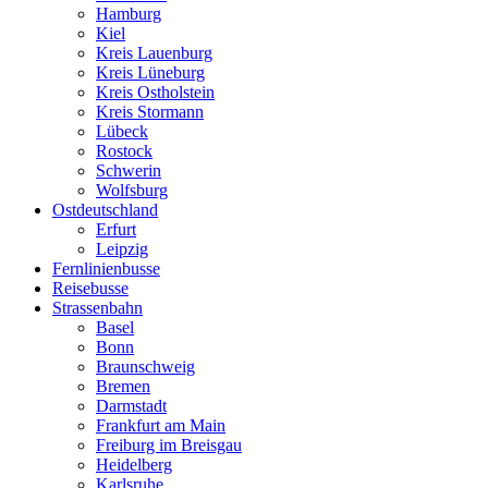
Hamburg
Kiel
Kreis Lauenburg
Kreis Lüneburg
Kreis Ostholstein
Kreis Stormann
Lübeck
Rostock
Schwerin
Wolfsburg
Ostdeutschland
Erfurt
Leipzig
Fernlinienbusse
Reisebusse
Strassenbahn
Basel
Bonn
Braunschweig
Bremen
Darmstadt
Frankfurt am Main
Freiburg im Breisgau
Heidelberg
Karlsruhe