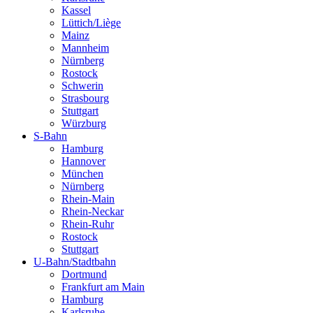
Kassel
Lüttich/Liège
Mainz
Mannheim
Nürnberg
Rostock
Schwerin
Strasbourg
Stuttgart
Würzburg
S-Bahn
Hamburg
Hannover
München
Nürnberg
Rhein-Main
Rhein-Neckar
Rhein-Ruhr
Rostock
Stuttgart
U-Bahn/Stadtbahn
Dortmund
Frankfurt am Main
Hamburg
Karlsruhe