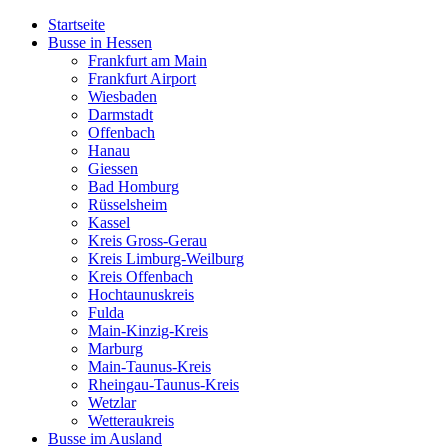
Startseite
Busse in Hessen
Frankfurt am Main
Frankfurt Airport
Wiesbaden
Darmstadt
Offenbach
Hanau
Giessen
Bad Homburg
Rüsselsheim
Kassel
Kreis Gross-Gerau
Kreis Limburg-Weilburg
Kreis Offenbach
Hochtaunuskreis
Fulda
Main-Kinzig-Kreis
Marburg
Main-Taunus-Kreis
Rheingau-Taunus-Kreis
Wetzlar
Wetteraukreis
Busse im Ausland