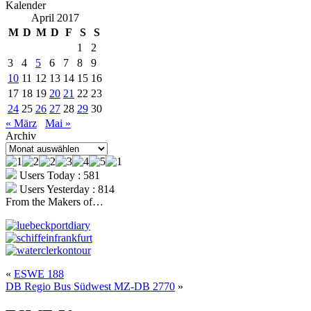
Kalender
April 2017
M
D
M
D
F
S
S
1
2
3
4
5
6
7
8
9
10
11
12
13
14
15
16
17
18
19
20
21
22
23
24
25
26
27
28
29
30
« März
Mai »
Archiv
Archiv
Users Today : 581
Users Yesterday : 814
From the Makers of…
«
ESWE 188
DB Regio Bus Südwest MZ-DB 2770
»