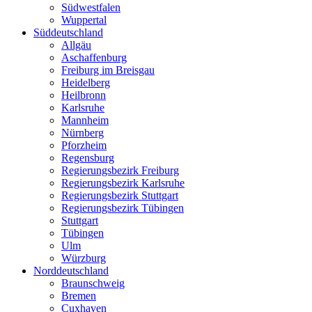
Südwestfalen
Wuppertal
Süddeutschland
Allgäu
Aschaffenburg
Freiburg im Breisgau
Heidelberg
Heilbronn
Karlsruhe
Mannheim
Nürnberg
Pforzheim
Regensburg
Regierungsbezirk Freiburg
Regierungsbezirk Karlsruhe
Regierungsbezirk Stuttgart
Regierungsbezirk Tübingen
Stuttgart
Tübingen
Ulm
Würzburg
Norddeutschland
Braunschweig
Bremen
Cuxhaven