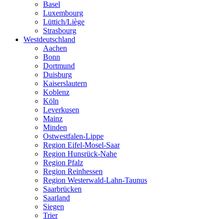
Basel
Luxembourg
Lüttich/Liège
Strasbourg
Westdeutschland
Aachen
Bonn
Dortmund
Duisburg
Kaiserslautern
Koblenz
Köln
Leverkusen
Mainz
Minden
Ostwestfalen-Lippe
Region Eifel-Mosel-Saar
Region Hunsrück-Nahe
Region Pfalz
Region Reinhessen
Region Westerwald-Lahn-Taunus
Saarbrücken
Saarland
Siegen
Trier