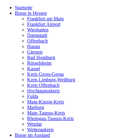
Startseite
Busse in Hessen
Frankfurt am Main
Frankfurt Airport
Wiesbaden
Darmstadt
Offenbach
Hanau
Giessen
Bad Homburg
Rüsselsheim
Kassel
Kreis Gross-Gerau
Kreis Limburg-Weilburg
Kreis Offenbach
Hochtaunuskreis
Fulda
Main-Kinzig-Kreis
Marburg
Main-Taunus-Kreis
Rheingau-Taunus-Kreis
Wetzlar
Wetteraukreis
Busse im Ausland