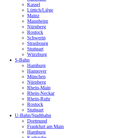
Kassel
Lüttich/Liège
Mainz
Mannheim
Nürnberg
Rostock
Schwerin
Strasbourg
Stuttgart
Würzburg
S-Bahn
Hamburg
Hannover
München
Nürnberg
Rhein-Main
Rhein-Neckar
Rhein-Ruhr
Rostock
Stuttgart
U-Bahn/Stadtbahn
Dortmund
Frankfurt am Main
Hamburg
Karlsruhe