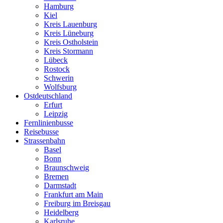
Hamburg
Kiel
Kreis Lauenburg
Kreis Lüneburg
Kreis Ostholstein
Kreis Stormann
Lübeck
Rostock
Schwerin
Wolfsburg
Ostdeutschland
Erfurt
Leipzig
Fernlinienbusse
Reisebusse
Strassenbahn
Basel
Bonn
Braunschweig
Bremen
Darmstadt
Frankfurt am Main
Freiburg im Breisgau
Heidelberg
Karlsruhe