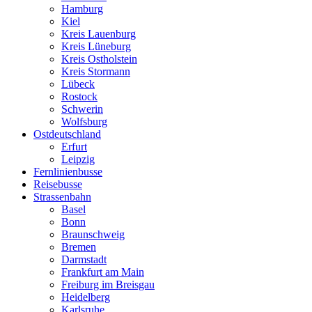
Hamburg
Kiel
Kreis Lauenburg
Kreis Lüneburg
Kreis Ostholstein
Kreis Stormann
Lübeck
Rostock
Schwerin
Wolfsburg
Ostdeutschland
Erfurt
Leipzig
Fernlinienbusse
Reisebusse
Strassenbahn
Basel
Bonn
Braunschweig
Bremen
Darmstadt
Frankfurt am Main
Freiburg im Breisgau
Heidelberg
Karlsruhe