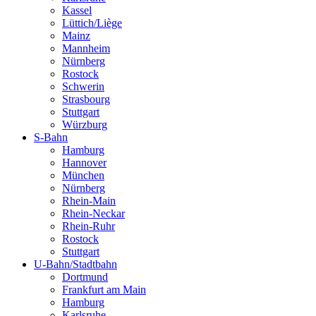
Kassel
Lüttich/Liège
Mainz
Mannheim
Nürnberg
Rostock
Schwerin
Strasbourg
Stuttgart
Würzburg
S-Bahn
Hamburg
Hannover
München
Nürnberg
Rhein-Main
Rhein-Neckar
Rhein-Ruhr
Rostock
Stuttgart
U-Bahn/Stadtbahn
Dortmund
Frankfurt am Main
Hamburg
Karlsruhe