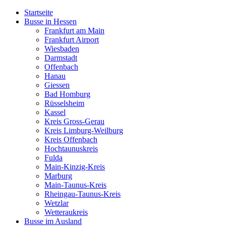
Startseite
Busse in Hessen
Frankfurt am Main
Frankfurt Airport
Wiesbaden
Darmstadt
Offenbach
Hanau
Giessen
Bad Homburg
Rüsselsheim
Kassel
Kreis Gross-Gerau
Kreis Limburg-Weilburg
Kreis Offenbach
Hochtaunuskreis
Fulda
Main-Kinzig-Kreis
Marburg
Main-Taunus-Kreis
Rheingau-Taunus-Kreis
Wetzlar
Wetteraukreis
Busse im Ausland