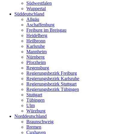
Südwestfalen
Wuppertal
Süddeutschland
Allgäu
Aschaffenburg
Freiburg im Breisgau
Heidelberg
Heilbronn
Karlsruhe
Mannheim
Nürnberg
Pforzheim
Regensburg
Regierungsbezirk Freiburg
Regierungsbezirk Karlsruhe
Regierungsbezirk Stuttgart
Regierungsbezirk Tübingen
Stuttgart
Tübingen
Ulm
Würzburg
Norddeutschland
Braunschweig
Bremen
Cuxhaven