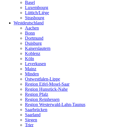
Basel
Luxembourg
Lüttich/Liège
Strasbourg
Westdeutschland
Aachen
Bonn
Dortmund
Duisburg
Kaiserslautern
Koblenz
Köln
Leverkusen
Mainz
Minden
Ostwestfalen-Lippe
Region Eifel-Mosel-Saar
Region Hunsrück-Nahe
Region Pfalz
Region Reinhessen
Region Westerwald-Lahn-Taunus
Saarbrücken
Saarland
Siegen
Trier