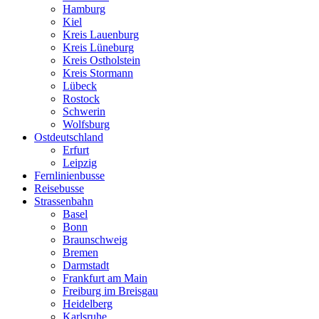
Hamburg
Kiel
Kreis Lauenburg
Kreis Lüneburg
Kreis Ostholstein
Kreis Stormann
Lübeck
Rostock
Schwerin
Wolfsburg
Ostdeutschland
Erfurt
Leipzig
Fernlinienbusse
Reisebusse
Strassenbahn
Basel
Bonn
Braunschweig
Bremen
Darmstadt
Frankfurt am Main
Freiburg im Breisgau
Heidelberg
Karlsruhe