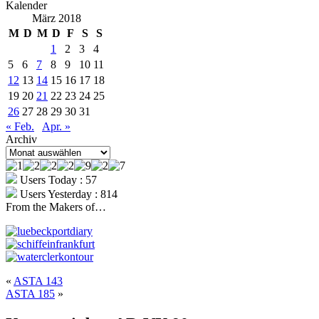
Kalender
März 2018
M
D
M
D
F
S
S
1
2
3
4
5
6
7
8
9
10
11
12
13
14
15
16
17
18
19
20
21
22
23
24
25
26
27
28
29
30
31
« Feb.
Apr. »
Archiv
Archiv
Users Today : 57
Users Yesterday : 814
From the Makers of…
«
ASTA 143
ASTA 185
»