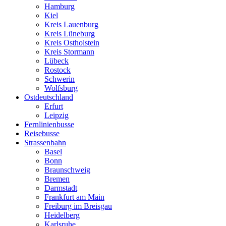
Hamburg
Kiel
Kreis Lauenburg
Kreis Lüneburg
Kreis Ostholstein
Kreis Stormann
Lübeck
Rostock
Schwerin
Wolfsburg
Ostdeutschland
Erfurt
Leipzig
Fernlinienbusse
Reisebusse
Strassenbahn
Basel
Bonn
Braunschweig
Bremen
Darmstadt
Frankfurt am Main
Freiburg im Breisgau
Heidelberg
Karlsruhe