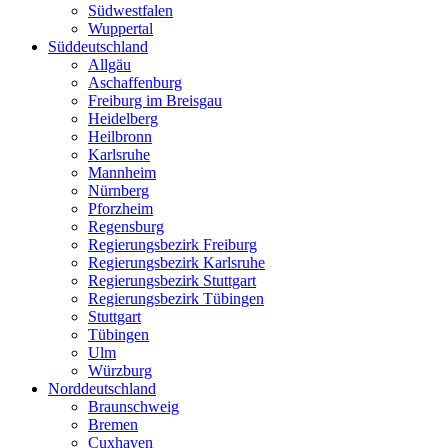
Südwestfalen
Wuppertal
Süddeutschland
Allgäu
Aschaffenburg
Freiburg im Breisgau
Heidelberg
Heilbronn
Karlsruhe
Mannheim
Nürnberg
Pforzheim
Regensburg
Regierungsbezirk Freiburg
Regierungsbezirk Karlsruhe
Regierungsbezirk Stuttgart
Regierungsbezirk Tübingen
Stuttgart
Tübingen
Ulm
Würzburg
Norddeutschland
Braunschweig
Bremen
Cuxhaven