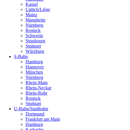
Kassel
Lüttich/Liège
Mainz
Mannheim
Nürnberg
Rostock
Schwerin
Strasbourg
Stuttgart
Würzburg
S-Bahn
Hamburg
Hannover
München
Nürnberg
Rhein-Main
Rhein-Neckar
Rhein-Ruhr
Rostock
Stuttgart
U-Bahn/Stadtbahn
Dortmund
Frankfurt am Main
Hamburg
Karlsruhe