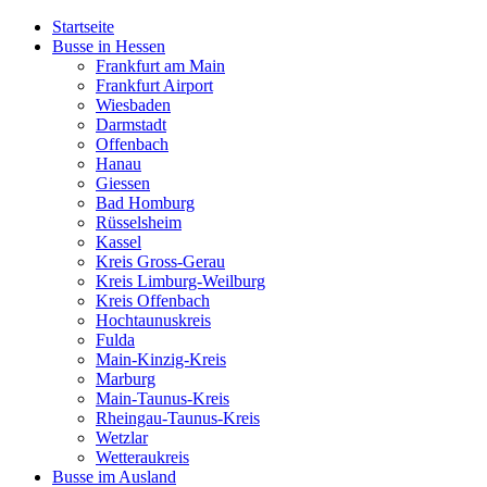
Startseite
Busse in Hessen
Frankfurt am Main
Frankfurt Airport
Wiesbaden
Darmstadt
Offenbach
Hanau
Giessen
Bad Homburg
Rüsselsheim
Kassel
Kreis Gross-Gerau
Kreis Limburg-Weilburg
Kreis Offenbach
Hochtaunuskreis
Fulda
Main-Kinzig-Kreis
Marburg
Main-Taunus-Kreis
Rheingau-Taunus-Kreis
Wetzlar
Wetteraukreis
Busse im Ausland