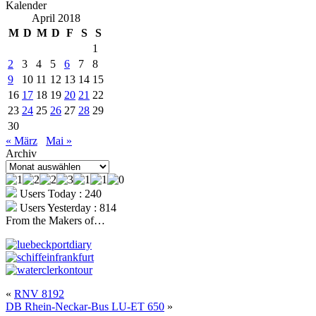
Kalender
April 2018
M
D
M
D
F
S
S
1
2
3
4
5
6
7
8
9
10
11
12
13
14
15
16
17
18
19
20
21
22
23
24
25
26
27
28
29
30
« März
Mai »
Archiv
Archiv
Users Today : 240
Users Yesterday : 814
From the Makers of…
«
RNV 8192
DB Rhein-Neckar-Bus LU-ET 650
»