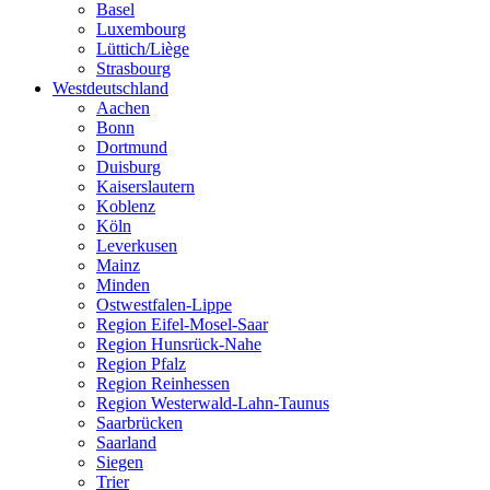
Basel
Luxembourg
Lüttich/Liège
Strasbourg
Westdeutschland
Aachen
Bonn
Dortmund
Duisburg
Kaiserslautern
Koblenz
Köln
Leverkusen
Mainz
Minden
Ostwestfalen-Lippe
Region Eifel-Mosel-Saar
Region Hunsrück-Nahe
Region Pfalz
Region Reinhessen
Region Westerwald-Lahn-Taunus
Saarbrücken
Saarland
Siegen
Trier