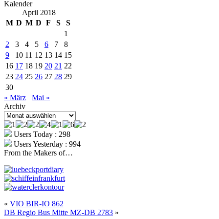
Kalender
April 2018
M
D
M
D
F
S
S
1
2
3
4
5
6
7
8
9
10
11
12
13
14
15
16
17
18
19
20
21
22
23
24
25
26
27
28
29
30
« März
Mai »
Archiv
Archiv
Users Today : 298
Users Yesterday : 994
From the Makers of…
«
VIO BIR-IO 862
DB Regio Bus Mitte MZ-DB 2783
»