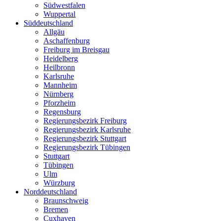
Südwestfalen
Wuppertal
Süddeutschland
Allgäu
Aschaffenburg
Freiburg im Breisgau
Heidelberg
Heilbronn
Karlsruhe
Mannheim
Nürnberg
Pforzheim
Regensburg
Regierungsbezirk Freiburg
Regierungsbezirk Karlsruhe
Regierungsbezirk Stuttgart
Regierungsbezirk Tübingen
Stuttgart
Tübingen
Ulm
Würzburg
Norddeutschland
Braunschweig
Bremen
Cuxhaven