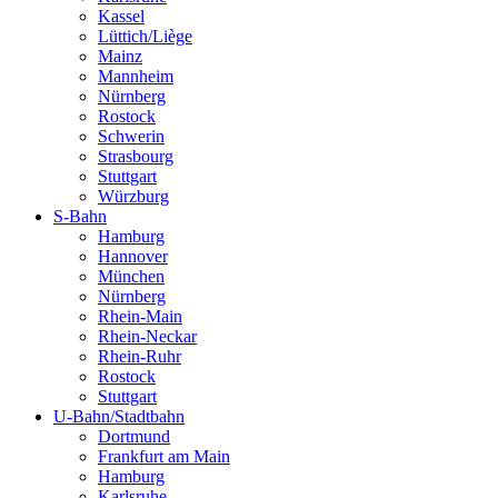
Kassel
Lüttich/Liège
Mainz
Mannheim
Nürnberg
Rostock
Schwerin
Strasbourg
Stuttgart
Würzburg
S-Bahn
Hamburg
Hannover
München
Nürnberg
Rhein-Main
Rhein-Neckar
Rhein-Ruhr
Rostock
Stuttgart
U-Bahn/Stadtbahn
Dortmund
Frankfurt am Main
Hamburg
Karlsruhe