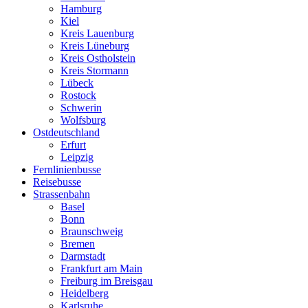
Hamburg
Kiel
Kreis Lauenburg
Kreis Lüneburg
Kreis Ostholstein
Kreis Stormann
Lübeck
Rostock
Schwerin
Wolfsburg
Ostdeutschland
Erfurt
Leipzig
Fernlinienbusse
Reisebusse
Strassenbahn
Basel
Bonn
Braunschweig
Bremen
Darmstadt
Frankfurt am Main
Freiburg im Breisgau
Heidelberg
Karlsruhe