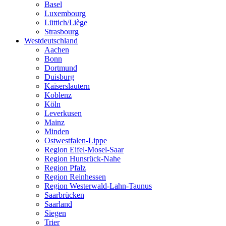
Basel
Luxembourg
Lüttich/Liège
Strasbourg
Westdeutschland
Aachen
Bonn
Dortmund
Duisburg
Kaiserslautern
Koblenz
Köln
Leverkusen
Mainz
Minden
Ostwestfalen-Lippe
Region Eifel-Mosel-Saar
Region Hunsrück-Nahe
Region Pfalz
Region Reinhessen
Region Westerwald-Lahn-Taunus
Saarbrücken
Saarland
Siegen
Trier