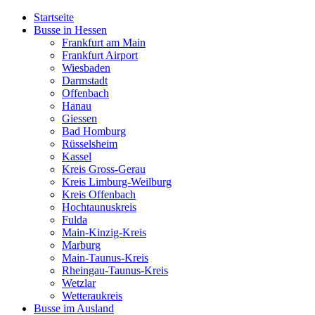
Startseite
Busse in Hessen
Frankfurt am Main
Frankfurt Airport
Wiesbaden
Darmstadt
Offenbach
Hanau
Giessen
Bad Homburg
Rüsselsheim
Kassel
Kreis Gross-Gerau
Kreis Limburg-Weilburg
Kreis Offenbach
Hochtaunuskreis
Fulda
Main-Kinzig-Kreis
Marburg
Main-Taunus-Kreis
Rheingau-Taunus-Kreis
Wetzlar
Wetteraukreis
Busse im Ausland