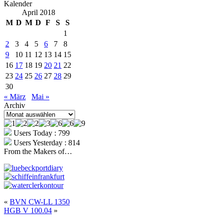
Kalender
April 2018
M
D
M
D
F
S
S
1
2
3
4
5
6
7
8
9
10
11
12
13
14
15
16
17
18
19
20
21
22
23
24
25
26
27
28
29
30
« März
Mai »
Archiv
Archiv
Users Today : 799
Users Yesterday : 814
From the Makers of…
«
BVN CW-LL 1350
HGB V 100.04
»