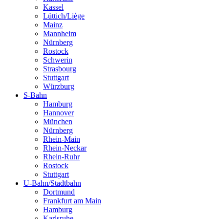
Kassel
Lüttich/Liège
Mainz
Mannheim
Nürnberg
Rostock
Schwerin
Strasbourg
Stuttgart
Würzburg
S-Bahn
Hamburg
Hannover
München
Nürnberg
Rhein-Main
Rhein-Neckar
Rhein-Ruhr
Rostock
Stuttgart
U-Bahn/Stadtbahn
Dortmund
Frankfurt am Main
Hamburg
Karlsruhe