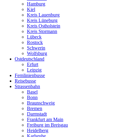
Hamburg
Kiel
Kreis Lauenburg
Kreis Lüneburg
Kreis Ostholstein
Kreis Stormann
Lübeck
Rostock
Schwerin
Wolfsburg
Ostdeutschland
Erfurt
Leipzig
Fernlinienbusse
Reisebusse
Strassenbahn
Basel
Bonn
Braunschweig
Bremen
Darmstadt
Frankfurt am Main
Freiburg im Breisgau
Heidelberg
Karlsruhe