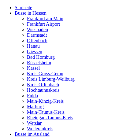
Startseite
Busse in Hessen
Frankfurt am Main
Frankfurt Airport
Wiesbaden
Darmstadt
Offenbach
Hanau
Giessen
Bad Homburg
Rüsselsheim
Kassel
Kreis Gross-Gerau
Kreis Limburg-Weilburg
Kreis Offenbach
Hochtaunuskreis
Fulda
Main-Kinzig-Kreis
Marburg
Main-Taunus-Kreis
Rheingau-Taunus-Kreis
Wetzlar
Wetteraukreis
Busse im Ausland