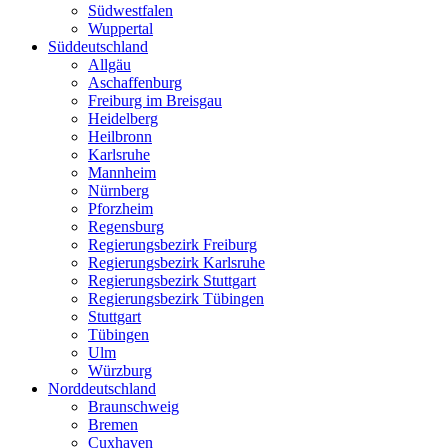
Südwestfalen
Wuppertal
Süddeutschland
Allgäu
Aschaffenburg
Freiburg im Breisgau
Heidelberg
Heilbronn
Karlsruhe
Mannheim
Nürnberg
Pforzheim
Regensburg
Regierungsbezirk Freiburg
Regierungsbezirk Karlsruhe
Regierungsbezirk Stuttgart
Regierungsbezirk Tübingen
Stuttgart
Tübingen
Ulm
Würzburg
Norddeutschland
Braunschweig
Bremen
Cuxhaven