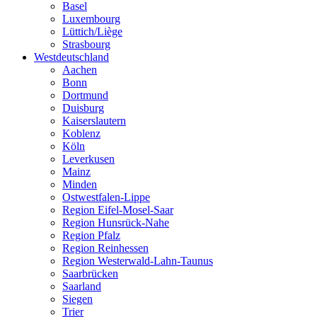
Basel
Luxembourg
Lüttich/Liège
Strasbourg
Westdeutschland
Aachen
Bonn
Dortmund
Duisburg
Kaiserslautern
Koblenz
Köln
Leverkusen
Mainz
Minden
Ostwestfalen-Lippe
Region Eifel-Mosel-Saar
Region Hunsrück-Nahe
Region Pfalz
Region Reinhessen
Region Westerwald-Lahn-Taunus
Saarbrücken
Saarland
Siegen
Trier