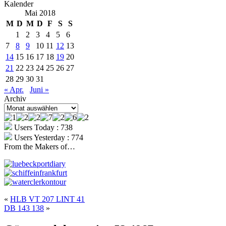
Kalender
Mai 2018
M
D
M
D
F
S
S
1
2
3
4
5
6
7
8
9
10
11
12
13
14
15
16
17
18
19
20
21
22
23
24
25
26
27
28
29
30
31
« Apr.
Juni »
Archiv
Archiv
Users Today : 738
Users Yesterday : 774
From the Makers of…
«
HLB VT 207 LINT 41
DB 143 138
»