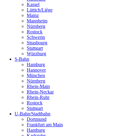
Kassel
Lüttich/Liège
Mainz
Mannheim
Nürnberg
Rostock
Schwerin
Strasbourg
Stuttgart
Würzburg
S-Bahn
Hamburg
Hannover
München
Nürnberg
Rhein-Main
Rhein-Neckar
Rhein-Ruhr
Rostock
Stuttgart
U-Bahn/Stadtbahn
Dortmund
Frankfurt am Main
Hamburg
Karlsruhe