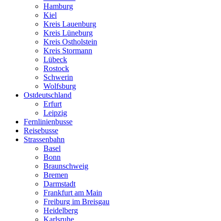
Hamburg
Kiel
Kreis Lauenburg
Kreis Lüneburg
Kreis Ostholstein
Kreis Stormann
Lübeck
Rostock
Schwerin
Wolfsburg
Ostdeutschland
Erfurt
Leipzig
Fernlinienbusse
Reisebusse
Strassenbahn
Basel
Bonn
Braunschweig
Bremen
Darmstadt
Frankfurt am Main
Freiburg im Breisgau
Heidelberg
Karlsruhe