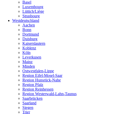
Basel
Luxembourg
Lüttich/Liège
Strasbourg
Westdeutschland
Aachen
Bonn
Dortmund
Duisburg
Kaiserslautern
Koblenz
Köln
Leverkusen
Mainz
Minden
Ostwestfalen-Lippe
Region Eifel-Mosel-Saar
Region Hunsrück-Nahe
Region Pfalz
Region Reinhessen
Region Westerwald-Lahn-Taunus
Saarbrücken
Saarland
Siegen
Trier