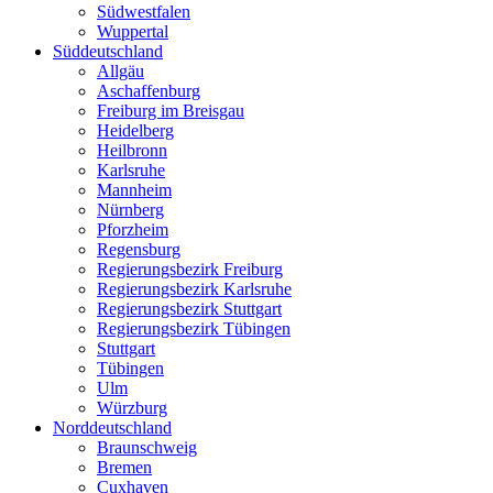
Südwestfalen
Wuppertal
Süddeutschland
Allgäu
Aschaffenburg
Freiburg im Breisgau
Heidelberg
Heilbronn
Karlsruhe
Mannheim
Nürnberg
Pforzheim
Regensburg
Regierungsbezirk Freiburg
Regierungsbezirk Karlsruhe
Regierungsbezirk Stuttgart
Regierungsbezirk Tübingen
Stuttgart
Tübingen
Ulm
Würzburg
Norddeutschland
Braunschweig
Bremen
Cuxhaven