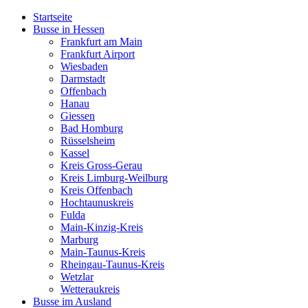
Startseite
Busse in Hessen
Frankfurt am Main
Frankfurt Airport
Wiesbaden
Darmstadt
Offenbach
Hanau
Giessen
Bad Homburg
Rüsselsheim
Kassel
Kreis Gross-Gerau
Kreis Limburg-Weilburg
Kreis Offenbach
Hochtaunuskreis
Fulda
Main-Kinzig-Kreis
Marburg
Main-Taunus-Kreis
Rheingau-Taunus-Kreis
Wetzlar
Wetteraukreis
Busse im Ausland