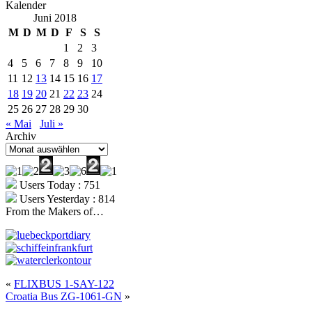
Kalender
Juni 2018
M
D
M
D
F
S
S
1
2
3
4
5
6
7
8
9
10
11
12
13
14
15
16
17
18
19
20
21
22
23
24
25
26
27
28
29
30
« Mai
Juli »
Archiv
Archiv
Users Today : 751
Users Yesterday : 814
From the Makers of…
«
FLIXBUS 1-SAY-122
Croatia Bus ZG-1061-GN
»