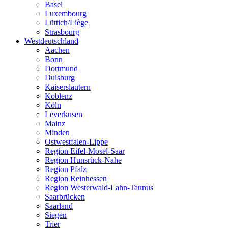
Basel
Luxembourg
Lüttich/Liège
Strasbourg
Westdeutschland
Aachen
Bonn
Dortmund
Duisburg
Kaiserslautern
Koblenz
Köln
Leverkusen
Mainz
Minden
Ostwestfalen-Lippe
Region Eifel-Mosel-Saar
Region Hunsrück-Nahe
Region Pfalz
Region Reinhessen
Region Westerwald-Lahn-Taunus
Saarbrücken
Saarland
Siegen
Trier