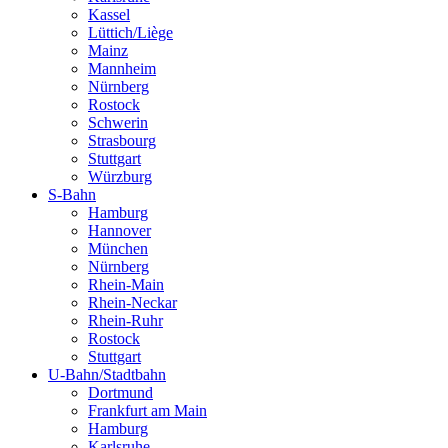
Kassel
Lüttich/Liège
Mainz
Mannheim
Nürnberg
Rostock
Schwerin
Strasbourg
Stuttgart
Würzburg
S-Bahn
Hamburg
Hannover
München
Nürnberg
Rhein-Main
Rhein-Neckar
Rhein-Ruhr
Rostock
Stuttgart
U-Bahn/Stadtbahn
Dortmund
Frankfurt am Main
Hamburg
Karlsruhe