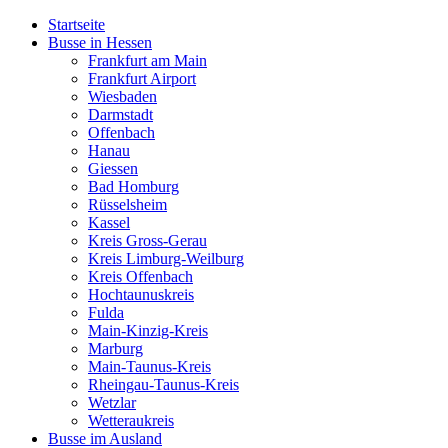
Startseite
Busse in Hessen
Frankfurt am Main
Frankfurt Airport
Wiesbaden
Darmstadt
Offenbach
Hanau
Giessen
Bad Homburg
Rüsselsheim
Kassel
Kreis Gross-Gerau
Kreis Limburg-Weilburg
Kreis Offenbach
Hochtaunuskreis
Fulda
Main-Kinzig-Kreis
Marburg
Main-Taunus-Kreis
Rheingau-Taunus-Kreis
Wetzlar
Wetteraukreis
Busse im Ausland