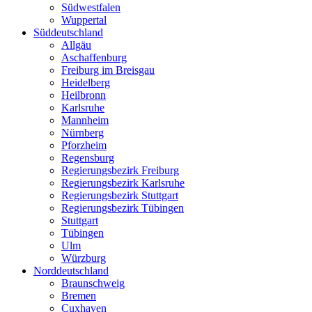
Südwestfalen
Wuppertal
Süddeutschland
Allgäu
Aschaffenburg
Freiburg im Breisgau
Heidelberg
Heilbronn
Karlsruhe
Mannheim
Nürnberg
Pforzheim
Regensburg
Regierungsbezirk Freiburg
Regierungsbezirk Karlsruhe
Regierungsbezirk Stuttgart
Regierungsbezirk Tübingen
Stuttgart
Tübingen
Ulm
Würzburg
Norddeutschland
Braunschweig
Bremen
Cuxhaven