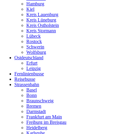
Hamburg
Kiel
Kreis Lauenburg
Kreis Lüneburg
Kreis Ostholstein
Kreis Stormann
Lübeck
Rostock
Schwerin
Wolfsburg
Ostdeutschland
Erfurt
Leipzig
Fernlinienbusse
Reisebusse
Strassenbahn
Basel
Bonn
Braunschweig
Bremen
Darmstadt
Frankfurt am Main
Freiburg im Breisgau
Heidelberg
Karlsruhe