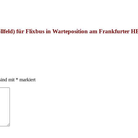
lfeld
) für Flixbus in Warteposition am Frankfurter HBF
sind mit
*
markiert