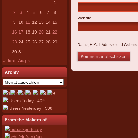
1
2
3
4
5
6
7
8
Website
9
10
11
12
13
14
15
16
17
18
19
20
21
22
23
24
25
26
27
28
29
Name, E-Mail-Adresse und Website 
30
31
« Juni
Aug. »
Archiv
Archiv
Users Today : 409
Users Yesterday : 938
From the Makers of…