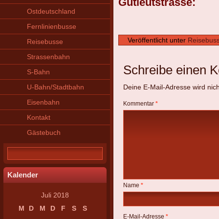
Gutleutstrasse:
Ostdeutschland
Fernlinienbusse
Veröffentlicht unter
Reisebus
Reisebusse
Strassenbahn
Schreibe einen 
S-Bahn
U-Bahn/Stadtbahn
Deine E-Mail-Adresse wird nicht
Eisenbahn
Kommentar
*
Kontakt
Gästebuch
Kalender
Name
*
Juli 2018
M
D
M
D
F
S
S
E-Mail-Adresse
*