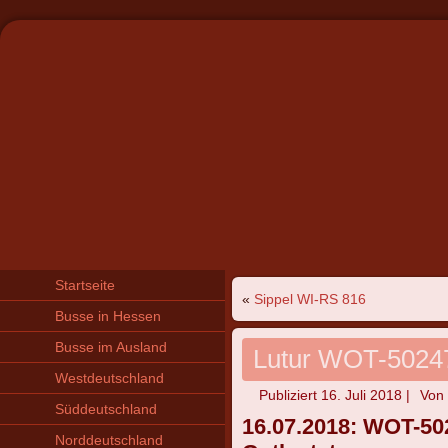
Startseite
«
Sippel WI-RS 816
Busse in Hessen
Busse im Ausland
Lutur WOT-5024
Westdeutschland
Publiziert
16. Juli 2018
|
Von
Süddeutschland
16.07
.2018: WOT-502
Norddeutschland