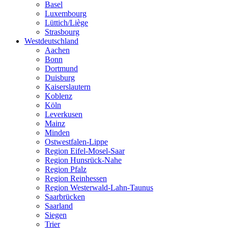
Basel
Luxembourg
Lüttich/Liège
Strasbourg
Westdeutschland
Aachen
Bonn
Dortmund
Duisburg
Kaiserslautern
Koblenz
Köln
Leverkusen
Mainz
Minden
Ostwestfalen-Lippe
Region Eifel-Mosel-Saar
Region Hunsrück-Nahe
Region Pfalz
Region Reinhessen
Region Westerwald-Lahn-Taunus
Saarbrücken
Saarland
Siegen
Trier