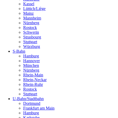
Kassel
Lüttich/Liège
Mainz
Mannheim
Nürnberg
Rostock
Schwerin
Strasbourg
Stuttgart
Würzburg
S-Bahn
Hamburg
Hannover
München
Nürnberg
Rhein-Main
Rhein-Neckar
Rhein-Ruhr
Rostock
Stuttgart
U-Bahn/Stadtbahn
Dortmund
Frankfurt am Main
Hamburg
Karlsruhe