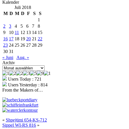
Kalender
Juli 2018
M
D
M
D
F
S
S
1
2
3
4
5
6
7
8
9
10
11
12
13
14
15
16
17
18
19
20
21
22
23
24
25
26
27
28
29
30
31
« Juni
Aug. »
Archiv
Archiv
Users Today : 721
Users Yesterday : 814
From the Makers of…
«
Shpejtimi 654-KS-712
Sippel WI-RS 816
»