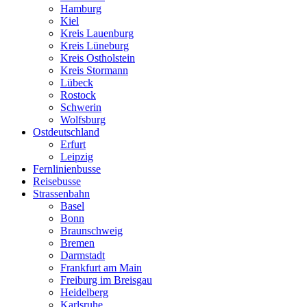
Hamburg
Kiel
Kreis Lauenburg
Kreis Lüneburg
Kreis Ostholstein
Kreis Stormann
Lübeck
Rostock
Schwerin
Wolfsburg
Ostdeutschland
Erfurt
Leipzig
Fernlinienbusse
Reisebusse
Strassenbahn
Basel
Bonn
Braunschweig
Bremen
Darmstadt
Frankfurt am Main
Freiburg im Breisgau
Heidelberg
Karlsruhe