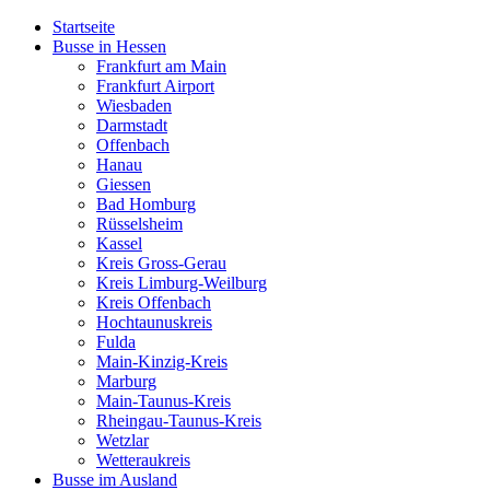
Startseite
Busse in Hessen
Frankfurt am Main
Frankfurt Airport
Wiesbaden
Darmstadt
Offenbach
Hanau
Giessen
Bad Homburg
Rüsselsheim
Kassel
Kreis Gross-Gerau
Kreis Limburg-Weilburg
Kreis Offenbach
Hochtaunuskreis
Fulda
Main-Kinzig-Kreis
Marburg
Main-Taunus-Kreis
Rheingau-Taunus-Kreis
Wetzlar
Wetteraukreis
Busse im Ausland