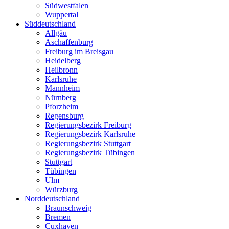
Südwestfalen
Wuppertal
Süddeutschland
Allgäu
Aschaffenburg
Freiburg im Breisgau
Heidelberg
Heilbronn
Karlsruhe
Mannheim
Nürnberg
Pforzheim
Regensburg
Regierungsbezirk Freiburg
Regierungsbezirk Karlsruhe
Regierungsbezirk Stuttgart
Regierungsbezirk Tübingen
Stuttgart
Tübingen
Ulm
Würzburg
Norddeutschland
Braunschweig
Bremen
Cuxhaven