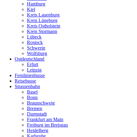
Hamburg
Kiel
Kreis Lauenburg
Kreis Lüneburg
Kreis Ostholstein
Kreis Stormann
Lübeck
Rostock
Schwerin
Wolfsburg
Ostdeutschland
Erfurt
Leipzig
Fernlinienbusse
Reisebusse
Strassenbahn
Basel
Bonn
Braunschweig
Bremen
Darmstadt
Frankfurt am Main
Freiburg im Breisgau
Heidelberg
Karlsruhe