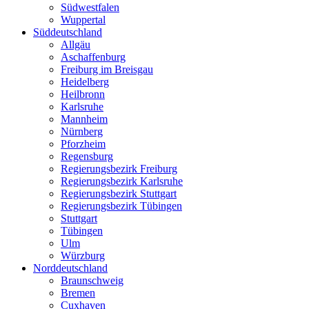
Südwestfalen
Wuppertal
Süddeutschland
Allgäu
Aschaffenburg
Freiburg im Breisgau
Heidelberg
Heilbronn
Karlsruhe
Mannheim
Nürnberg
Pforzheim
Regensburg
Regierungsbezirk Freiburg
Regierungsbezirk Karlsruhe
Regierungsbezirk Stuttgart
Regierungsbezirk Tübingen
Stuttgart
Tübingen
Ulm
Würzburg
Norddeutschland
Braunschweig
Bremen
Cuxhaven