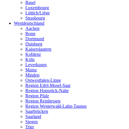
Basel
Luxembourg
Lüttich/Liège
Strasbourg
Westdeutschland
Aachen
Bonn
Dortmund
Duisburg
Kaiserslautern
Koblenz
Köln
Leverkusen
Mainz
Minden
Ostwestfalen-Lippe
Region Eifel-Mosel-Saar
Region Hunsrück-Nahe
Region Pfalz
Region Reinhessen
Region Westerwald-Lahn-Taunus
Saarbrücken
Saarland
Siegen
Trier