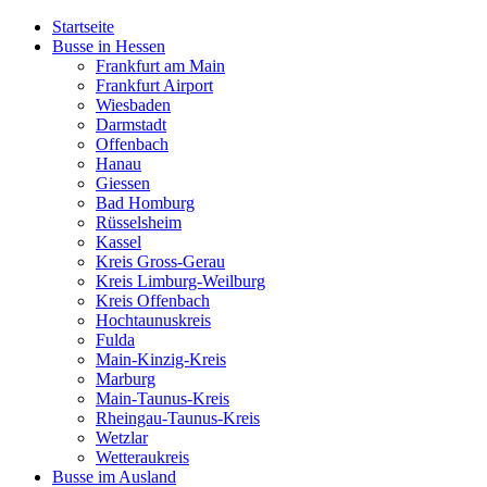
Startseite
Busse in Hessen
Frankfurt am Main
Frankfurt Airport
Wiesbaden
Darmstadt
Offenbach
Hanau
Giessen
Bad Homburg
Rüsselsheim
Kassel
Kreis Gross-Gerau
Kreis Limburg-Weilburg
Kreis Offenbach
Hochtaunuskreis
Fulda
Main-Kinzig-Kreis
Marburg
Main-Taunus-Kreis
Rheingau-Taunus-Kreis
Wetzlar
Wetteraukreis
Busse im Ausland