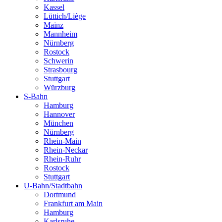
Kassel
Lüttich/Liège
Mainz
Mannheim
Nürnberg
Rostock
Schwerin
Strasbourg
Stuttgart
Würzburg
S-Bahn
Hamburg
Hannover
München
Nürnberg
Rhein-Main
Rhein-Neckar
Rhein-Ruhr
Rostock
Stuttgart
U-Bahn/Stadtbahn
Dortmund
Frankfurt am Main
Hamburg
Karlsruhe