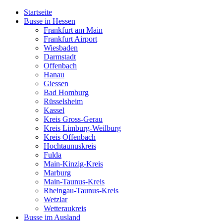
Startseite
Busse in Hessen
Frankfurt am Main
Frankfurt Airport
Wiesbaden
Darmstadt
Offenbach
Hanau
Giessen
Bad Homburg
Rüsselsheim
Kassel
Kreis Gross-Gerau
Kreis Limburg-Weilburg
Kreis Offenbach
Hochtaunuskreis
Fulda
Main-Kinzig-Kreis
Marburg
Main-Taunus-Kreis
Rheingau-Taunus-Kreis
Wetzlar
Wetteraukreis
Busse im Ausland