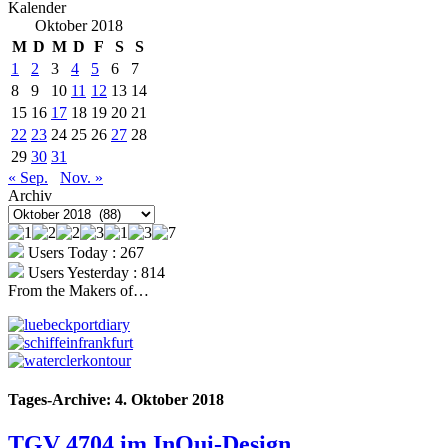
Kalender
Oktober 2018
M
D
M
D
F
S
S
1
2
3
4
5
6
7
8
9
10
11
12
13
14
15
16
17
18
19
20
21
22
23
24
25
26
27
28
29
30
31
« Sep.
Nov. »
Archiv
Archiv
Users Today : 267
Users Yesterday : 814
From the Makers of…
Tages-Archive:
4. Oktober 2018
TGV 4704 im InOui-Design