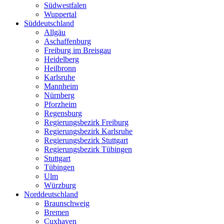
Südwestfalen
Wuppertal
Süddeutschland
Allgäu
Aschaffenburg
Freiburg im Breisgau
Heidelberg
Heilbronn
Karlsruhe
Mannheim
Nürnberg
Pforzheim
Regensburg
Regierungsbezirk Freiburg
Regierungsbezirk Karlsruhe
Regierungsbezirk Stuttgart
Regierungsbezirk Tübingen
Stuttgart
Tübingen
Ulm
Würzburg
Norddeutschland
Braunschweig
Bremen
Cuxhaven