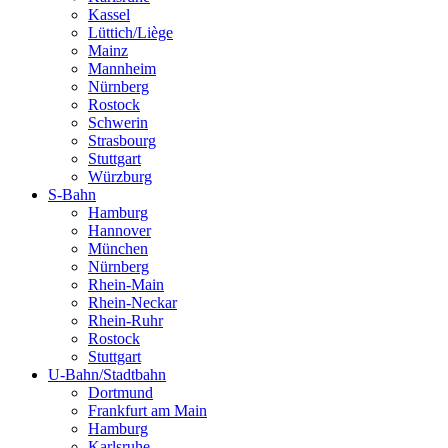
Kassel
Lüttich/Liège
Mainz
Mannheim
Nürnberg
Rostock
Schwerin
Strasbourg
Stuttgart
Würzburg
S-Bahn
Hamburg
Hannover
München
Nürnberg
Rhein-Main
Rhein-Neckar
Rhein-Ruhr
Rostock
Stuttgart
U-Bahn/Stadtbahn
Dortmund
Frankfurt am Main
Hamburg
Karlsruhe