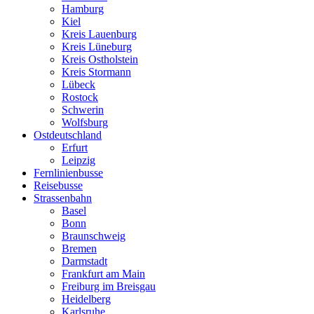
Hamburg
Kiel
Kreis Lauenburg
Kreis Lüneburg
Kreis Ostholstein
Kreis Stormann
Lübeck
Rostock
Schwerin
Wolfsburg
Ostdeutschland
Erfurt
Leipzig
Fernlinienbusse
Reisebusse
Strassenbahn
Basel
Bonn
Braunschweig
Bremen
Darmstadt
Frankfurt am Main
Freiburg im Breisgau
Heidelberg
Karlsruhe