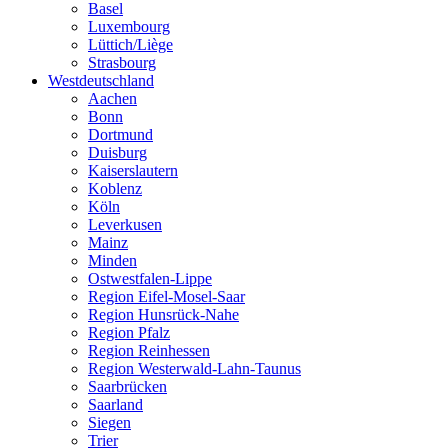
Basel
Luxembourg
Lüttich/Liège
Strasbourg
Westdeutschland
Aachen
Bonn
Dortmund
Duisburg
Kaiserslautern
Koblenz
Köln
Leverkusen
Mainz
Minden
Ostwestfalen-Lippe
Region Eifel-Mosel-Saar
Region Hunsrück-Nahe
Region Pfalz
Region Reinhessen
Region Westerwald-Lahn-Taunus
Saarbrücken
Saarland
Siegen
Trier