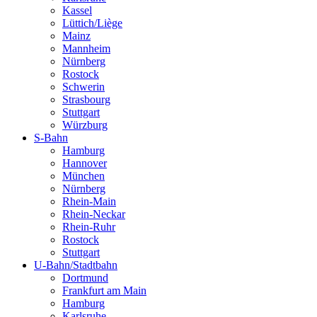
Kassel
Lüttich/Liège
Mainz
Mannheim
Nürnberg
Rostock
Schwerin
Strasbourg
Stuttgart
Würzburg
S-Bahn
Hamburg
Hannover
München
Nürnberg
Rhein-Main
Rhein-Neckar
Rhein-Ruhr
Rostock
Stuttgart
U-Bahn/Stadtbahn
Dortmund
Frankfurt am Main
Hamburg
Karlsruhe