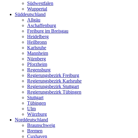
Südwestfalen
Wuppertal
Süddeutschland
Allgäu
Aschaffenburg
Freiburg im Breisgau
Heidelberg
Heilbronn
Karlsruhe
Mannheim
Nürnberg
Pforzheim
Regensburg
Regierungsbezirk Freiburg
Regierungsbezirk Karlsruhe
Regierungsbezirk Stuttgart
Regierungsbezirk Tübingen
Stuttgart
Tübingen
Ulm
Würzburg
Norddeutschland
Braunschweig
Bremen
Cuxhaven