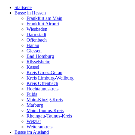
Startseite
Busse in Hessen
Frankfurt am Main
Frankfurt Airport
Wiesbaden
Darmstadt
Offenbach
Hanau
Giessen
Bad Homburg
Rüsselsheim
Kassel
Kreis Gross-Gerau
Kreis Limburg-Weilburg
Kreis Offenbach
Hochtaunuskreis
Fulda
Main-Kinzig-Kreis
Marburg
Main-Taunus-Kreis
Rheingau-Taunus-Kreis
Wetzlar
Wetteraukreis
Busse im Ausland