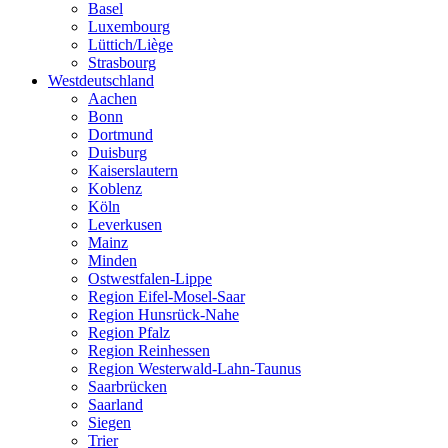
Basel
Luxembourg
Lüttich/Liège
Strasbourg
Westdeutschland
Aachen
Bonn
Dortmund
Duisburg
Kaiserslautern
Koblenz
Köln
Leverkusen
Mainz
Minden
Ostwestfalen-Lippe
Region Eifel-Mosel-Saar
Region Hunsrück-Nahe
Region Pfalz
Region Reinhessen
Region Westerwald-Lahn-Taunus
Saarbrücken
Saarland
Siegen
Trier