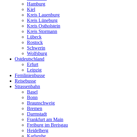
Hamburg
Kiel
Kreis Lauenburg
Kreis Lüneburg
Kreis Ostholstein
Kreis Stormann
Lübeck
Rostock
Schwerin
Wolfsburg
Ostdeutschland
Erfurt
Leipzig
Fernlinienbusse
Reisebusse
Strassenbahn
Basel
Bonn
Braunschweig
Bremen
Darmstadt
Frankfurt am Main
Freiburg im Breisgau
Heidelberg
Karlsruhe