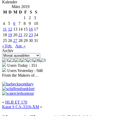
Kalender
März 2019
M
D
M
D
F
S
S
1
2
3
4
5
6
7
8
9
10
11
12
13
14
15
16
17
18
19
20
21
22
23
24
25
26
27
28
29
30
31
« Feb.
Apr. »
Archiv
Archiv
Users Today : 351
Users Yesterday : 948
From the Makers of…
«
HLB ET 170
Karat S CA-3316-XM
»