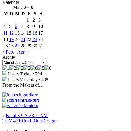
Kalender
März 2019
M
D
M
D
F
S
S
1
2
3
4
5
6
7
8
9
10
11
12
13
14
15
16
17
18
19
20
21
22
23
24
25
26
27
28
29
30
31
« Feb.
Apr. »
Archiv
Archiv
Users Today : 794
Users Yesterday : 888
From the Makers of…
«
Karat S CA-3316-XM
TGV 4710 im InOui-Design
»