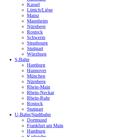
Kassel
Lüttich/Liège
Mainz
Mannheim
Nürnberg
Rostock
Schwerin
Strasbourg
Stuttgart
Würzburg
S-Bahn
Hamburg
Hannover
München
Nürnberg
Rhein-Main
Rhein-Neckar
Rhein-Ruhr
Rostock
Stuttgart
U-Bahn/Stadtbahn
Dortmund
Frankfurt am Main
Hamburg
Karlsruhe