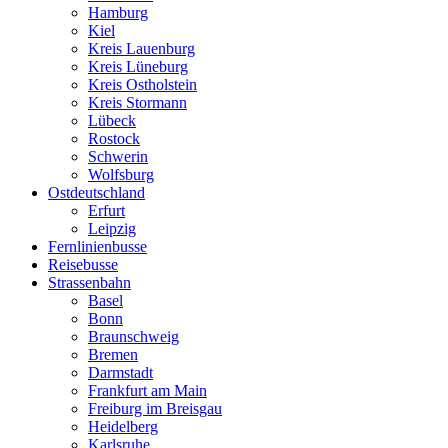
Hamburg
Kiel
Kreis Lauenburg
Kreis Lüneburg
Kreis Ostholstein
Kreis Stormann
Lübeck
Rostock
Schwerin
Wolfsburg
Ostdeutschland
Erfurt
Leipzig
Fernlinienbusse
Reisebusse
Strassenbahn
Basel
Bonn
Braunschweig
Bremen
Darmstadt
Frankfurt am Main
Freiburg im Breisgau
Heidelberg
Karlsruhe