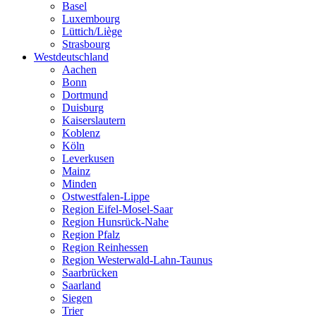
Basel
Luxembourg
Lüttich/Liège
Strasbourg
Westdeutschland
Aachen
Bonn
Dortmund
Duisburg
Kaiserslautern
Koblenz
Köln
Leverkusen
Mainz
Minden
Ostwestfalen-Lippe
Region Eifel-Mosel-Saar
Region Hunsrück-Nahe
Region Pfalz
Region Reinhessen
Region Westerwald-Lahn-Taunus
Saarbrücken
Saarland
Siegen
Trier