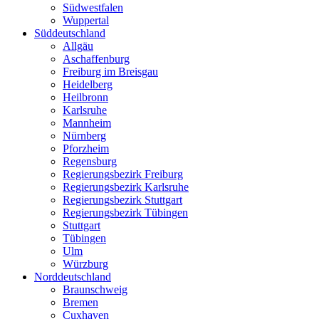
Südwestfalen
Wuppertal
Süddeutschland
Allgäu
Aschaffenburg
Freiburg im Breisgau
Heidelberg
Heilbronn
Karlsruhe
Mannheim
Nürnberg
Pforzheim
Regensburg
Regierungsbezirk Freiburg
Regierungsbezirk Karlsruhe
Regierungsbezirk Stuttgart
Regierungsbezirk Tübingen
Stuttgart
Tübingen
Ulm
Würzburg
Norddeutschland
Braunschweig
Bremen
Cuxhaven