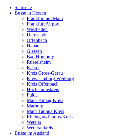
Startseite
Busse in Hessen
Frankfurt am Main
Frankfurt Airport
Wiesbaden
Darmstadt
Offenbach
Hanau
Giessen
Bad Homburg
Rüsselsheim
Kassel
Kreis Gross-Gerau
Kreis Limburg-Weilburg
Kreis Offenbach
Hochtaunuskreis
Fulda
Main-Kinzig-Kreis
Marburg
Main-Taunus-Kreis
Rheingau-Taunus-Kreis
Wetzlar
Wetteraukreis
Busse im Ausland