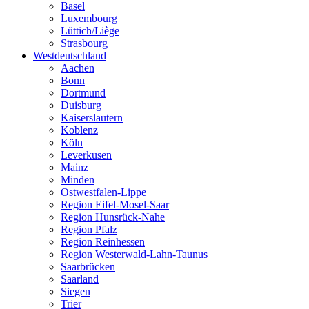
Basel
Luxembourg
Lüttich/Liège
Strasbourg
Westdeutschland
Aachen
Bonn
Dortmund
Duisburg
Kaiserslautern
Koblenz
Köln
Leverkusen
Mainz
Minden
Ostwestfalen-Lippe
Region Eifel-Mosel-Saar
Region Hunsrück-Nahe
Region Pfalz
Region Reinhessen
Region Westerwald-Lahn-Taunus
Saarbrücken
Saarland
Siegen
Trier