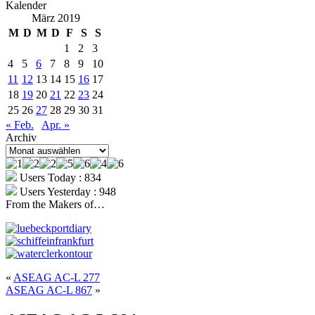
Kalender
März 2019
M
D
M
D
F
S
S
1
2
3
4
5
6
7
8
9
10
11
12
13
14
15
16
17
18
19
20
21
22
23
24
25
26
27
28
29
30
31
« Feb.
Apr. »
Archiv
Archiv
Users Today : 834
Users Yesterday : 948
From the Makers of…
«
ASEAG AC-L 277
ASEAG AC-L 867
»