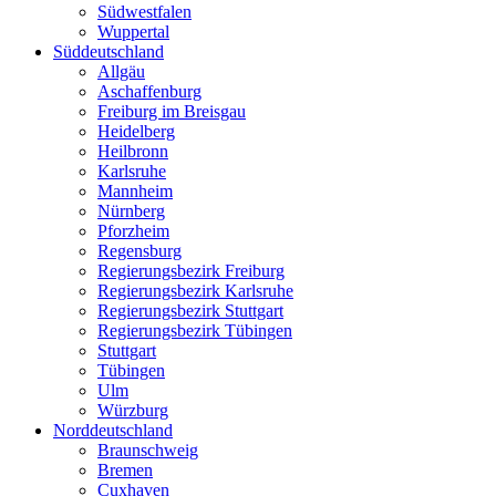
Südwestfalen
Wuppertal
Süddeutschland
Allgäu
Aschaffenburg
Freiburg im Breisgau
Heidelberg
Heilbronn
Karlsruhe
Mannheim
Nürnberg
Pforzheim
Regensburg
Regierungsbezirk Freiburg
Regierungsbezirk Karlsruhe
Regierungsbezirk Stuttgart
Regierungsbezirk Tübingen
Stuttgart
Tübingen
Ulm
Würzburg
Norddeutschland
Braunschweig
Bremen
Cuxhaven