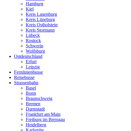
Hamburg
Kiel
Kreis Lauenburg
Kreis Lüneburg
Kreis Ostholstein
Kreis Stormann
Lübeck
Rostock
Schwerin
Wolfsburg
Ostdeutschland
Erfurt
Leipzig
Fernlinienbusse
Reisebusse
Strassenbahn
Basel
Bonn
Braunschweig
Bremen
Darmstadt
Frankfurt am Main
Freiburg im Breisgau
Heidelberg
Karlsruhe