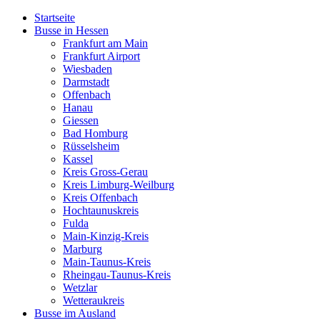
Startseite
Busse in Hessen
Frankfurt am Main
Frankfurt Airport
Wiesbaden
Darmstadt
Offenbach
Hanau
Giessen
Bad Homburg
Rüsselsheim
Kassel
Kreis Gross-Gerau
Kreis Limburg-Weilburg
Kreis Offenbach
Hochtaunuskreis
Fulda
Main-Kinzig-Kreis
Marburg
Main-Taunus-Kreis
Rheingau-Taunus-Kreis
Wetzlar
Wetteraukreis
Busse im Ausland