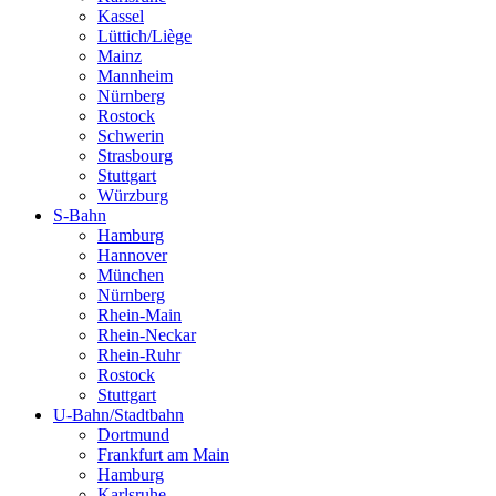
Kassel
Lüttich/Liège
Mainz
Mannheim
Nürnberg
Rostock
Schwerin
Strasbourg
Stuttgart
Würzburg
S-Bahn
Hamburg
Hannover
München
Nürnberg
Rhein-Main
Rhein-Neckar
Rhein-Ruhr
Rostock
Stuttgart
U-Bahn/Stadtbahn
Dortmund
Frankfurt am Main
Hamburg
Karlsruhe