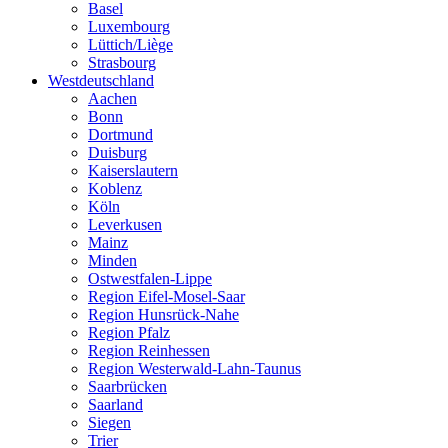
Basel
Luxembourg
Lüttich/Liège
Strasbourg
Westdeutschland
Aachen
Bonn
Dortmund
Duisburg
Kaiserslautern
Koblenz
Köln
Leverkusen
Mainz
Minden
Ostwestfalen-Lippe
Region Eifel-Mosel-Saar
Region Hunsrück-Nahe
Region Pfalz
Region Reinhessen
Region Westerwald-Lahn-Taunus
Saarbrücken
Saarland
Siegen
Trier