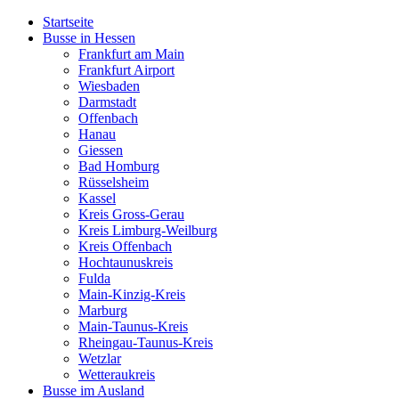
Startseite
Busse in Hessen
Frankfurt am Main
Frankfurt Airport
Wiesbaden
Darmstadt
Offenbach
Hanau
Giessen
Bad Homburg
Rüsselsheim
Kassel
Kreis Gross-Gerau
Kreis Limburg-Weilburg
Kreis Offenbach
Hochtaunuskreis
Fulda
Main-Kinzig-Kreis
Marburg
Main-Taunus-Kreis
Rheingau-Taunus-Kreis
Wetzlar
Wetteraukreis
Busse im Ausland