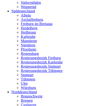
Südwestfalen
Wuppertal
Süddeutschland
Allgäu
Aschaffenburg
Freiburg im Breisgau
Heidelberg
Heilbronn
Karlsruhe
Mannheim
Nürnberg
Pforzheim
Regensburg
Regierungsbezirk Freiburg
Regierungsbezirk Karlsruhe
Regierungsbezirk Stuttgart
Regierungsbezirk Tübingen
Stuttgart
Tübingen
Ulm
Würzburg
Norddeutschland
Braunschweig
Bremen
Cuxhaven