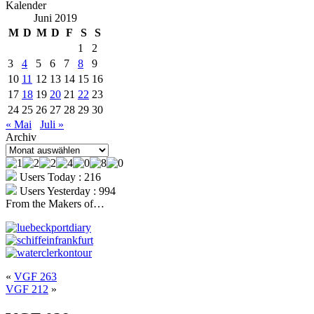
Kalender
Juni 2019
M
D
M
D
F
S
S
1
2
3
4
5
6
7
8
9
10
11
12
13
14
15
16
17
18
19
20
21
22
23
24
25
26
27
28
29
30
« Mai
Juli »
Archiv
Archiv
Users Today : 216
Users Yesterday : 994
From the Makers of…
«
VGF 263
VGF 212
»