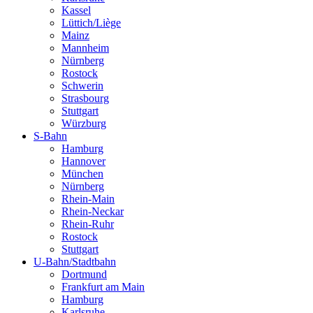
Kassel
Lüttich/Liège
Mainz
Mannheim
Nürnberg
Rostock
Schwerin
Strasbourg
Stuttgart
Würzburg
S-Bahn
Hamburg
Hannover
München
Nürnberg
Rhein-Main
Rhein-Neckar
Rhein-Ruhr
Rostock
Stuttgart
U-Bahn/Stadtbahn
Dortmund
Frankfurt am Main
Hamburg
Karlsruhe