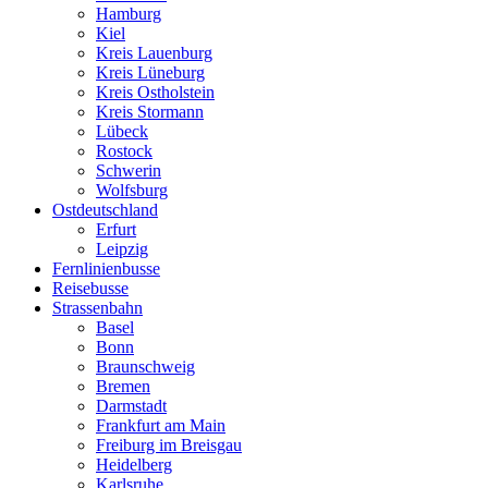
Hamburg
Kiel
Kreis Lauenburg
Kreis Lüneburg
Kreis Ostholstein
Kreis Stormann
Lübeck
Rostock
Schwerin
Wolfsburg
Ostdeutschland
Erfurt
Leipzig
Fernlinienbusse
Reisebusse
Strassenbahn
Basel
Bonn
Braunschweig
Bremen
Darmstadt
Frankfurt am Main
Freiburg im Breisgau
Heidelberg
Karlsruhe