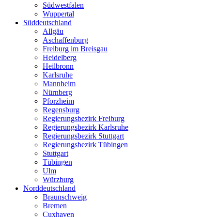
Südwestfalen
Wuppertal
Süddeutschland
Allgäu
Aschaffenburg
Freiburg im Breisgau
Heidelberg
Heilbronn
Karlsruhe
Mannheim
Nürnberg
Pforzheim
Regensburg
Regierungsbezirk Freiburg
Regierungsbezirk Karlsruhe
Regierungsbezirk Stuttgart
Regierungsbezirk Tübingen
Stuttgart
Tübingen
Ulm
Würzburg
Norddeutschland
Braunschweig
Bremen
Cuxhaven