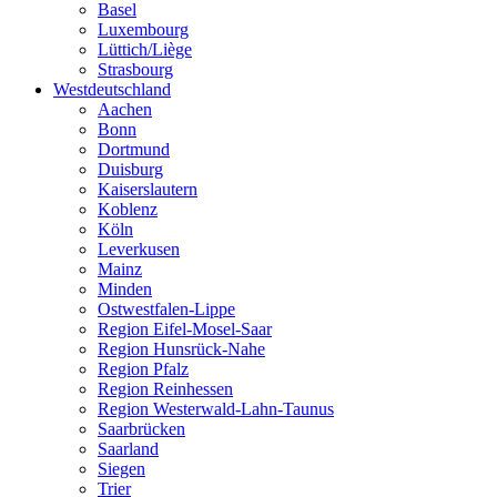
Basel
Luxembourg
Lüttich/Liège
Strasbourg
Westdeutschland
Aachen
Bonn
Dortmund
Duisburg
Kaiserslautern
Koblenz
Köln
Leverkusen
Mainz
Minden
Ostwestfalen-Lippe
Region Eifel-Mosel-Saar
Region Hunsrück-Nahe
Region Pfalz
Region Reinhessen
Region Westerwald-Lahn-Taunus
Saarbrücken
Saarland
Siegen
Trier