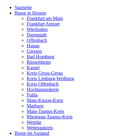
Startseite
Busse in Hessen
Frankfurt am Main
Frankfurt Airport
Wiesbaden
Darmstadt
Offenbach
Hanau
Giessen
Bad Homburg
Rüsselsheim
Kassel
Kreis Gross-Gerau
Kreis Limburg-Weilburg
Kreis Offenbach
Hochtaunuskreis
Fulda
Main-Kinzig-Kreis
Marburg
Main-Taunus-Kreis
Rheingau-Taunus-Kreis
Wetzlar
Wetteraukreis
Busse im Ausland