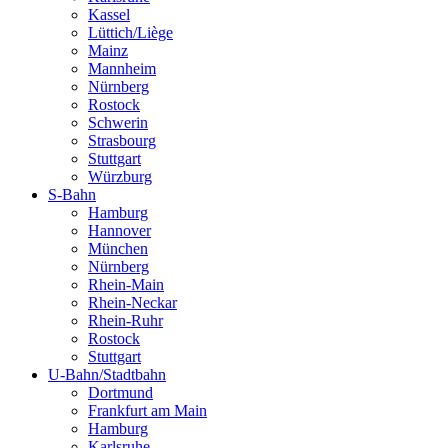
Kassel
Lüttich/Liège
Mainz
Mannheim
Nürnberg
Rostock
Schwerin
Strasbourg
Stuttgart
Würzburg
S-Bahn
Hamburg
Hannover
München
Nürnberg
Rhein-Main
Rhein-Neckar
Rhein-Ruhr
Rostock
Stuttgart
U-Bahn/Stadtbahn
Dortmund
Frankfurt am Main
Hamburg
Karlsruhe