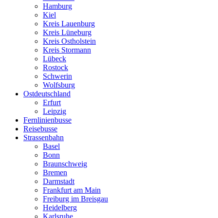
Hamburg
Kiel
Kreis Lauenburg
Kreis Lüneburg
Kreis Ostholstein
Kreis Stormann
Lübeck
Rostock
Schwerin
Wolfsburg
Ostdeutschland
Erfurt
Leipzig
Fernlinienbusse
Reisebusse
Strassenbahn
Basel
Bonn
Braunschweig
Bremen
Darmstadt
Frankfurt am Main
Freiburg im Breisgau
Heidelberg
Karlsruhe