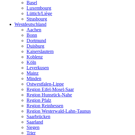
Basel
Luxembourg
Lüttich/Liège
Strasbourg
Westdeutschland
Aachen
Bonn
Dortmund
Duisburg
Kaiserslautern
Koblenz
Köln
Leverkusen
Mainz
Minden
Ostwestfalen-Lippe
Region Eifel-Mosel-Saar
Region Hunsrück-Nahe
Region Pfalz
Region Reinhessen
Region Westerwald-Lahn-Taunus
Saarbrücken
Saarland
Siegen
Trier