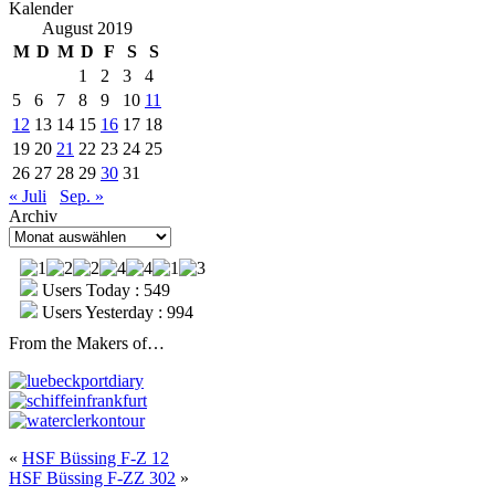
Kalender
August 2019
M
D
M
D
F
S
S
1
2
3
4
5
6
7
8
9
10
11
12
13
14
15
16
17
18
19
20
21
22
23
24
25
26
27
28
29
30
31
« Juli
Sep. »
Archiv
Archiv
Users Today : 549
Users Yesterday : 994
From the Makers of…
«
HSF Büssing F-Z 12
HSF Büssing F-ZZ 302
»