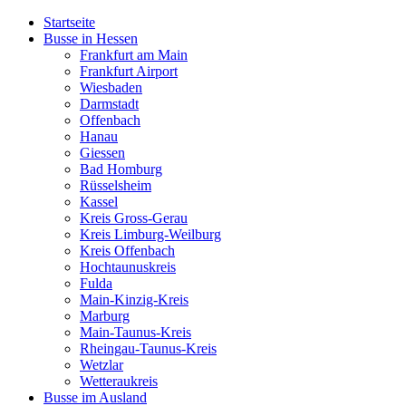
Startseite
Busse in Hessen
Frankfurt am Main
Frankfurt Airport
Wiesbaden
Darmstadt
Offenbach
Hanau
Giessen
Bad Homburg
Rüsselsheim
Kassel
Kreis Gross-Gerau
Kreis Limburg-Weilburg
Kreis Offenbach
Hochtaunuskreis
Fulda
Main-Kinzig-Kreis
Marburg
Main-Taunus-Kreis
Rheingau-Taunus-Kreis
Wetzlar
Wetteraukreis
Busse im Ausland