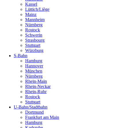
Kassel
Lüttich/Liège
Mainz
Mannheim
Nürnberg
Rostock
Schwerin
Strasbourg
Stuttgart
Würzburg
S-Bahn
Hamburg
Hannover
München
Nürnberg
Rhein-Main
Rhein-Neckar
Rhein-Ruhr
Rostock
Stuttgart
U-Bahn/Stadtbahn
Dortmund
Frankfurt am Main
Hamburg
Karlsruhe