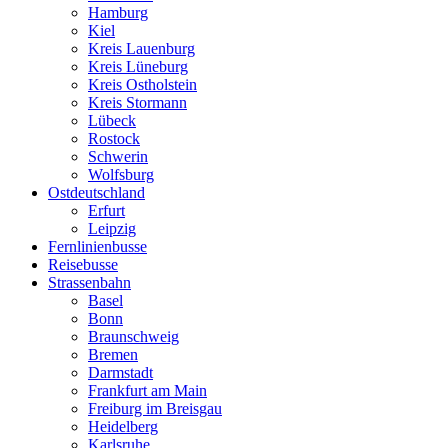
Hamburg
Kiel
Kreis Lauenburg
Kreis Lüneburg
Kreis Ostholstein
Kreis Stormann
Lübeck
Rostock
Schwerin
Wolfsburg
Ostdeutschland
Erfurt
Leipzig
Fernlinienbusse
Reisebusse
Strassenbahn
Basel
Bonn
Braunschweig
Bremen
Darmstadt
Frankfurt am Main
Freiburg im Breisgau
Heidelberg
Karlsruhe