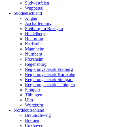
Südwestfalen
Wuppertal
Süddeutschland
Allgäu
Aschaffenburg
Freiburg im Breisgau
Heidelberg
Heilbronn
Karlsruhe
Mannheim
Nürnberg
Pforzheim
Regensburg
Regierungsbezirk Freiburg
Regierungsbezirk Karlsruhe
Regierungsbezirk Stuttgart
Regierungsbezirk Tübingen
Stuttgart
Tübingen
Ulm
Würzburg
Norddeutschland
Braunschweig
Bremen
Cuxhaven