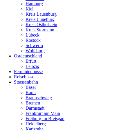
Hamburg
Kiel
Kreis Lauenburg
Kreis Lüneburg
Kreis Ostholstein
Kreis Stormann
Lübeck
Rostock
Schwerin
Wolfsburg
Ostdeutschland
Erfurt
Leipzig
Fernlinienbusse
Reisebusse
Strassenbahn
Basel
Bonn
Braunschweig
Bremen
Darmstadt
Frankfurt am Main
Freiburg im Breisgau
Heidelberg
Karlsruhe