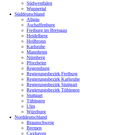
Südwestfalen
Wuppertal
Süddeutschland
Allgäu
Aschaffenburg
Freiburg im Breisgau
Heidelberg
Heilbronn
Karlsruhe
Mannheim
Nürnberg
Pforzheim
Regensburg
Regierungsbezirk Freiburg
Regierungsbezirk Karlsruhe
Regierungsbezirk Stuttgart
Regierungsbezirk Tübingen
Stuttgart
Tübingen
Ulm
Würzburg
Norddeutschland
Braunschweig
Bremen
Cuxhaven