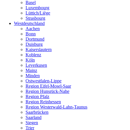
Basel
Luxembourg
Lüttich/Liège
Strasbourg
Westdeutschland
Aachen
Bonn
Dortmund
Duisburg
Kaiserslautern
Koblenz
Köln
Leverkusen
Mainz
Minden
Ostwestfalen-Lippe
Region Eifel-Mosel-Saar
Region Hunsrück-Nahe
Region Pfalz
Region Reinhessen
Region Westerwald-Lahn-Taunus
Saarbrücken
Saarland
Siegen
Trier