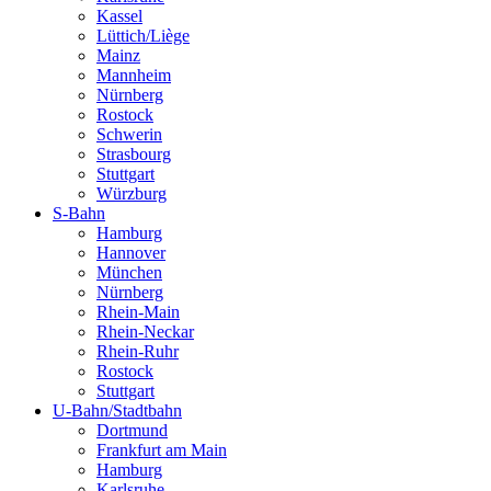
Kassel
Lüttich/Liège
Mainz
Mannheim
Nürnberg
Rostock
Schwerin
Strasbourg
Stuttgart
Würzburg
S-Bahn
Hamburg
Hannover
München
Nürnberg
Rhein-Main
Rhein-Neckar
Rhein-Ruhr
Rostock
Stuttgart
U-Bahn/Stadtbahn
Dortmund
Frankfurt am Main
Hamburg
Karlsruhe