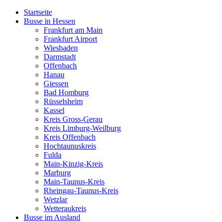
Startseite
Busse in Hessen
Frankfurt am Main
Frankfurt Airport
Wiesbaden
Darmstadt
Offenbach
Hanau
Giessen
Bad Homburg
Rüsselsheim
Kassel
Kreis Gross-Gerau
Kreis Limburg-Weilburg
Kreis Offenbach
Hochtaunuskreis
Fulda
Main-Kinzig-Kreis
Marburg
Main-Taunus-Kreis
Rheingau-Taunus-Kreis
Wetzlar
Wetteraukreis
Busse im Ausland