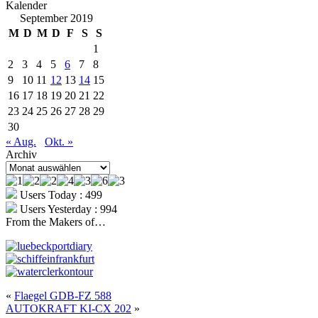
Kalender
September 2019
M
D
M
D
F
S
S
1
2
3
4
5
6
7
8
9
10
11
12
13
14
15
16
17
18
19
20
21
22
23
24
25
26
27
28
29
30
« Aug.
Okt. »
Archiv
Archiv
Users Today : 499
Users Yesterday : 994
From the Makers of…
«
Flaegel GDB-FZ 588
AUTOKRAFT KI-CX 202
»