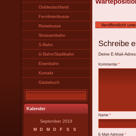
Wartepositi
Ostdeutschland
Fernlinienbusse
Veröffentlicht unte
Reisebusse
Strassenbahn
Schreibe 
S-Bahn
U-Bahn/Stadtbahn
Deine E-Mail-Adresse
Eisenbahn
Kommentar
*
Kontakt
Gästebuch
Kalender
Name
*
September 2019
M
D
M
D
F
S
S
E-Mail-Adresse
*