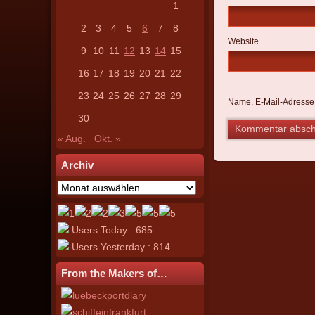
1
2
3
4
5
6
7
8
Website
9
10
11
12
13
14
15
16
17
18
19
20
21
22
23
24
25
26
27
28
29
Name, E-Mail-Adresse
30
« Aug.
Okt. »
Archiv
Archiv
Users Today : 685
Users Yesterday : 814
From the Makers of…