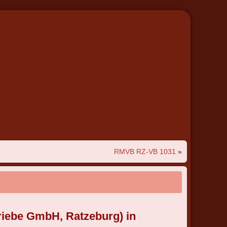
RMVB RZ-VB 1031
»
triebe GmbH, Ratzeburg)
in