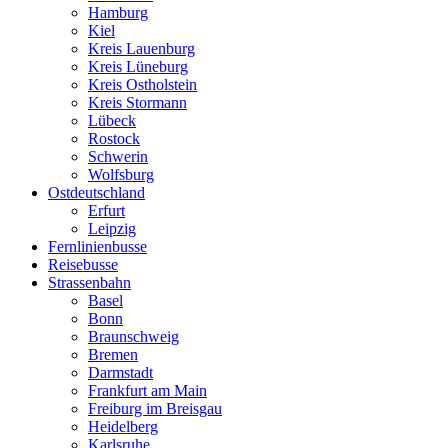
Hamburg
Kiel
Kreis Lauenburg
Kreis Lüneburg
Kreis Ostholstein
Kreis Stormann
Lübeck
Rostock
Schwerin
Wolfsburg
Ostdeutschland
Erfurt
Leipzig
Fernlinienbusse
Reisebusse
Strassenbahn
Basel
Bonn
Braunschweig
Bremen
Darmstadt
Frankfurt am Main
Freiburg im Breisgau
Heidelberg
Karlsruhe