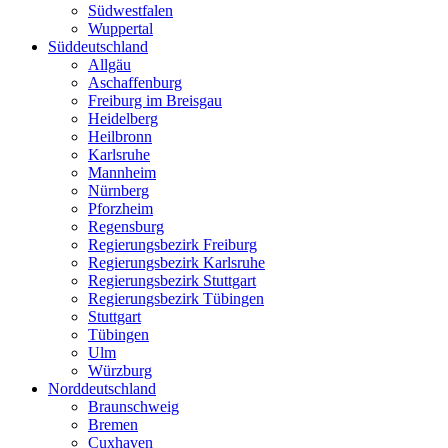
Südwestfalen
Wuppertal
Süddeutschland
Allgäu
Aschaffenburg
Freiburg im Breisgau
Heidelberg
Heilbronn
Karlsruhe
Mannheim
Nürnberg
Pforzheim
Regensburg
Regierungsbezirk Freiburg
Regierungsbezirk Karlsruhe
Regierungsbezirk Stuttgart
Regierungsbezirk Tübingen
Stuttgart
Tübingen
Ulm
Würzburg
Norddeutschland
Braunschweig
Bremen
Cuxhaven