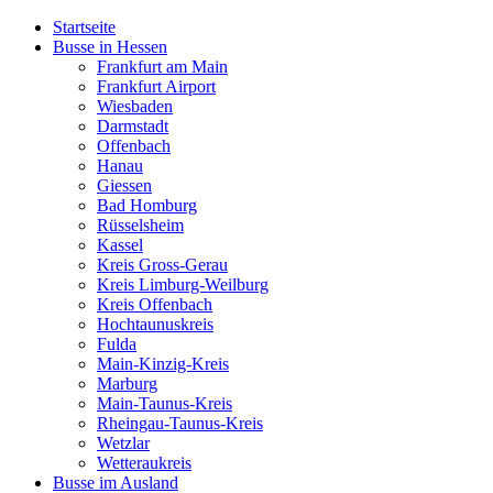
Startseite
Busse in Hessen
Frankfurt am Main
Frankfurt Airport
Wiesbaden
Darmstadt
Offenbach
Hanau
Giessen
Bad Homburg
Rüsselsheim
Kassel
Kreis Gross-Gerau
Kreis Limburg-Weilburg
Kreis Offenbach
Hochtaunuskreis
Fulda
Main-Kinzig-Kreis
Marburg
Main-Taunus-Kreis
Rheingau-Taunus-Kreis
Wetzlar
Wetteraukreis
Busse im Ausland