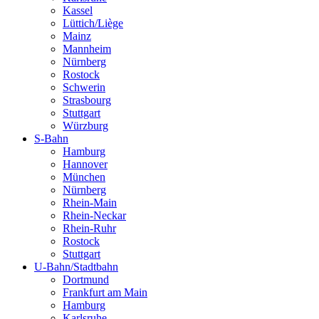
Kassel
Lüttich/Liège
Mainz
Mannheim
Nürnberg
Rostock
Schwerin
Strasbourg
Stuttgart
Würzburg
S-Bahn
Hamburg
Hannover
München
Nürnberg
Rhein-Main
Rhein-Neckar
Rhein-Ruhr
Rostock
Stuttgart
U-Bahn/Stadtbahn
Dortmund
Frankfurt am Main
Hamburg
Karlsruhe