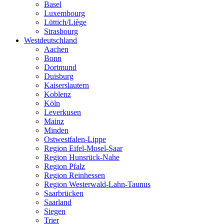
Basel
Luxembourg
Lüttich/Liège
Strasbourg
Westdeutschland
Aachen
Bonn
Dortmund
Duisburg
Kaiserslautern
Koblenz
Köln
Leverkusen
Mainz
Minden
Ostwestfalen-Lippe
Region Eifel-Mosel-Saar
Region Hunsrück-Nahe
Region Pfalz
Region Reinhessen
Region Westerwald-Lahn-Taunus
Saarbrücken
Saarland
Siegen
Trier