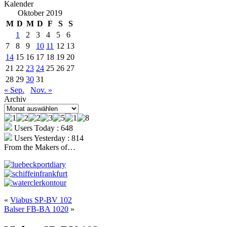
Kalender
Oktober 2019
M
D
M
D
F
S
S
1
2
3
4
5
6
7
8
9
10
11
12
13
14
15
16
17
18
19
20
21
22
23
24
25
26
27
28
29
30
31
« Sep.
Nov. »
Archiv
Archiv
Users Today : 648
Users Yesterday : 814
From the Makers of…
«
Viabus SP-BV 102
Balser FB-BA 1020
»