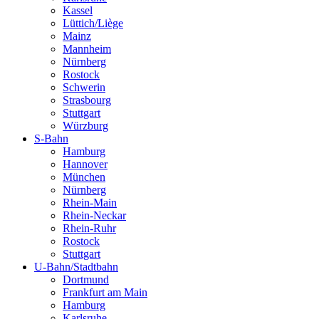
Kassel
Lüttich/Liège
Mainz
Mannheim
Nürnberg
Rostock
Schwerin
Strasbourg
Stuttgart
Würzburg
S-Bahn
Hamburg
Hannover
München
Nürnberg
Rhein-Main
Rhein-Neckar
Rhein-Ruhr
Rostock
Stuttgart
U-Bahn/Stadtbahn
Dortmund
Frankfurt am Main
Hamburg
Karlsruhe