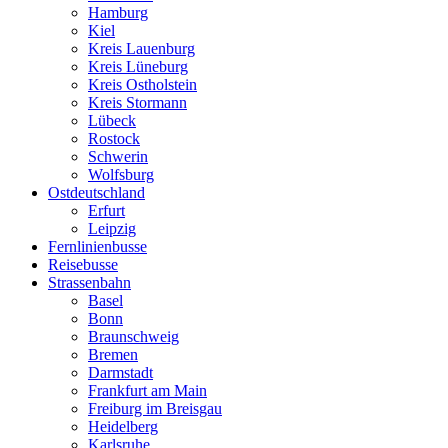
Hamburg
Kiel
Kreis Lauenburg
Kreis Lüneburg
Kreis Ostholstein
Kreis Stormann
Lübeck
Rostock
Schwerin
Wolfsburg
Ostdeutschland
Erfurt
Leipzig
Fernlinienbusse
Reisebusse
Strassenbahn
Basel
Bonn
Braunschweig
Bremen
Darmstadt
Frankfurt am Main
Freiburg im Breisgau
Heidelberg
Karlsruhe