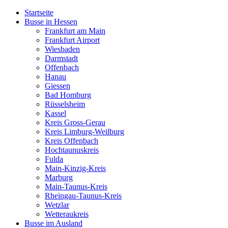
Startseite
Busse in Hessen
Frankfurt am Main
Frankfurt Airport
Wiesbaden
Darmstadt
Offenbach
Hanau
Giessen
Bad Homburg
Rüsselsheim
Kassel
Kreis Gross-Gerau
Kreis Limburg-Weilburg
Kreis Offenbach
Hochtaunuskreis
Fulda
Main-Kinzig-Kreis
Marburg
Main-Taunus-Kreis
Rheingau-Taunus-Kreis
Wetzlar
Wetteraukreis
Busse im Ausland