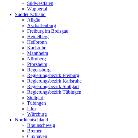
Südwestfalen
Wuppertal
Süddeutschland
Allgäu
Aschaffenburg
Freiburg im Breisgau
Heidelberg
Heilbronn
Karlsruhe
Mannheim
Nürnberg
Pforzheim
Regensburg
Regierungsbezirk Freiburg
Regierungsbezirk Karlsruhe
Regierungsbezirk Stuttgart
Regierungsbezirk Tübingen
Stuttgart
Tübingen
Ulm
Würzburg
Norddeutschland
Braunschweig
Bremen
Cuxhaven