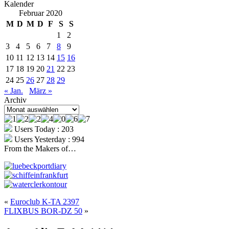
Kalender
Februar 2020
M
D
M
D
F
S
S
1
2
3
4
5
6
7
8
9
10
11
12
13
14
15
16
17
18
19
20
21
22
23
24
25
26
27
28
29
« Jan.
März »
Archiv
Archiv
Users Today : 203
Users Yesterday : 994
From the Makers of…
«
Euroclub K-TA 2397
FLIXBUS BOR-DZ 50
»