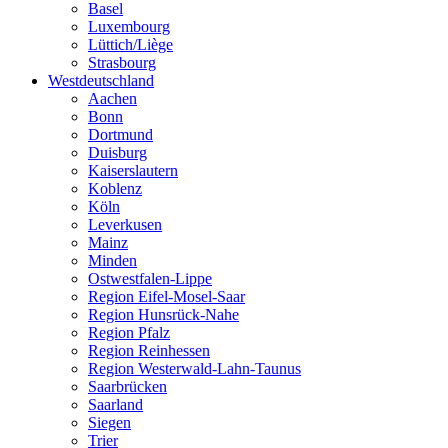
Basel
Luxembourg
Lüttich/Liège
Strasbourg
Westdeutschland
Aachen
Bonn
Dortmund
Duisburg
Kaiserslautern
Koblenz
Köln
Leverkusen
Mainz
Minden
Ostwestfalen-Lippe
Region Eifel-Mosel-Saar
Region Hunsrück-Nahe
Region Pfalz
Region Reinhessen
Region Westerwald-Lahn-Taunus
Saarbrücken
Saarland
Siegen
Trier