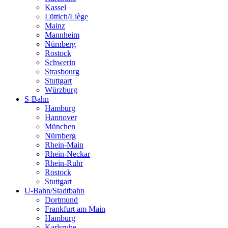
Kassel
Lüttich/Liège
Mainz
Mannheim
Nürnberg
Rostock
Schwerin
Strasbourg
Stuttgart
Würzburg
S-Bahn
Hamburg
Hannover
München
Nürnberg
Rhein-Main
Rhein-Neckar
Rhein-Ruhr
Rostock
Stuttgart
U-Bahn/Stadtbahn
Dortmund
Frankfurt am Main
Hamburg
Karlsruhe