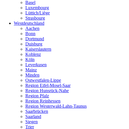
Basel
Luxembourg
Lüttich/Liège
Strasbourg
Westdeutschland
Aachen
Bonn
Dortmund
Duisburg
Kaiserslautern
Koblenz
Köln
Leverkusen
Mainz
Minden
Ostwestfalen-Lippe
Region Eifel-Mosel-Saar
Region Hunsrück-Nahe
Region Pfalz
Region Reinhessen
Region Westerwald-Lahn-Taunus
Saarbrücken
Saarland
Siegen
Trier