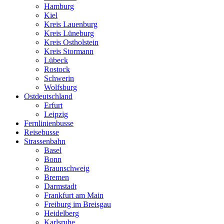
Hamburg
Kiel
Kreis Lauenburg
Kreis Lüneburg
Kreis Ostholstein
Kreis Stormann
Lübeck
Rostock
Schwerin
Wolfsburg
Ostdeutschland
Erfurt
Leipzig
Fernlinienbusse
Reisebusse
Strassenbahn
Basel
Bonn
Braunschweig
Bremen
Darmstadt
Frankfurt am Main
Freiburg im Breisgau
Heidelberg
Karlsruhe