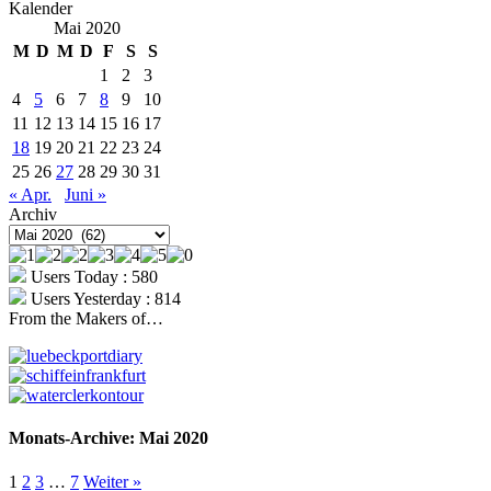
Kalender
Mai 2020
M
D
M
D
F
S
S
1
2
3
4
5
6
7
8
9
10
11
12
13
14
15
16
17
18
19
20
21
22
23
24
25
26
27
28
29
30
31
« Apr.
Juni »
Archiv
Archiv
Users Today : 580
Users Yesterday : 814
From the Makers of…
Monats-Archive:
Mai 2020
1
2
3
…
7
Weiter »