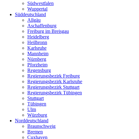
Südwestfalen
Wuppertal
Süddeutschland
Allgäu
Aschaffenburg
Freiburg im Breisgau
Heidelberg
Heilbronn
Karlsruhe
Mannheim
Nürnberg
Pforzheim
Regensburg
Regierungsbezirk Freiburg
Regierungsbezirk Karlsruhe
Regierungsbezirk Stuttgart
Regierungsbezirk Tübingen
Stuttgart
Tübingen
Ulm
Würzburg
Norddeutschland
Braunschweig
Bremen
Cuxhaven