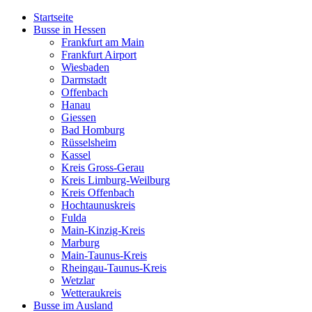
Startseite
Busse in Hessen
Frankfurt am Main
Frankfurt Airport
Wiesbaden
Darmstadt
Offenbach
Hanau
Giessen
Bad Homburg
Rüsselsheim
Kassel
Kreis Gross-Gerau
Kreis Limburg-Weilburg
Kreis Offenbach
Hochtaunuskreis
Fulda
Main-Kinzig-Kreis
Marburg
Main-Taunus-Kreis
Rheingau-Taunus-Kreis
Wetzlar
Wetteraukreis
Busse im Ausland