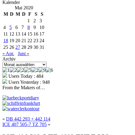
Kalender
Mai 2020
M
D
M
D
F
S
S
1
2
3
4
5
6
7
8
9
10
11
12
13
14
15
16
17
18
19
20
21
22
23
24
25
26
27
28
29
30
31
« Apr.
Juni »
Archiv
Archiv
Users Today : 484
Users Yesterday : 948
From the Makers of…
«
DB 442 293 + 442 114
ICE 407 505-7 TZ 705
»