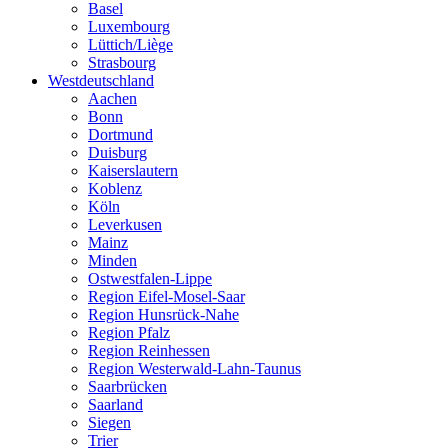
Basel
Luxembourg
Lüttich/Liège
Strasbourg
Westdeutschland
Aachen
Bonn
Dortmund
Duisburg
Kaiserslautern
Koblenz
Köln
Leverkusen
Mainz
Minden
Ostwestfalen-Lippe
Region Eifel-Mosel-Saar
Region Hunsrück-Nahe
Region Pfalz
Region Reinhessen
Region Westerwald-Lahn-Taunus
Saarbrücken
Saarland
Siegen
Trier