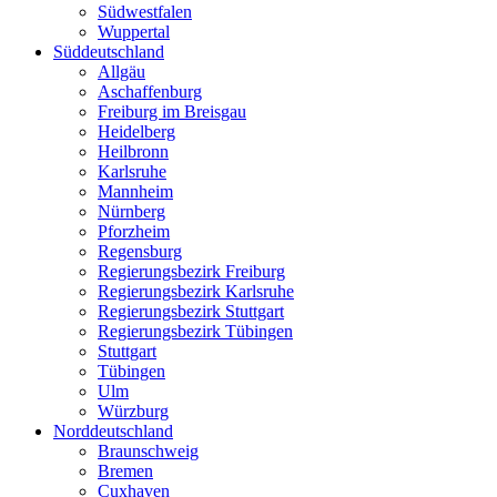
Südwestfalen
Wuppertal
Süddeutschland
Allgäu
Aschaffenburg
Freiburg im Breisgau
Heidelberg
Heilbronn
Karlsruhe
Mannheim
Nürnberg
Pforzheim
Regensburg
Regierungsbezirk Freiburg
Regierungsbezirk Karlsruhe
Regierungsbezirk Stuttgart
Regierungsbezirk Tübingen
Stuttgart
Tübingen
Ulm
Würzburg
Norddeutschland
Braunschweig
Bremen
Cuxhaven