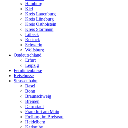
Hamburg
Kiel
Kreis Lauenburg
Kreis Lüneburg
Kreis Ostholstein
Kreis Stormann
Lübeck
Rostock
Schwerin
Wolfsburg
Ostdeutschland
Erfurt
Leipzig
Fernlinienbusse
Reisebusse
Strassenbahn
Basel
Bonn
Braunschweig
Bremen
Darmstadt
Frankfurt am Main
Freiburg im Breisgau
Heidelberg
Karlsruhe