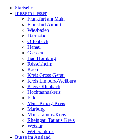
Startseite
Busse in Hessen
Frankfurt am Main
Frankfurt Airport
Wiesbaden
Darmstadt
Offenbach
Hanau
Giessen
Bad Homburg
Rüsselsheim
Kassel
Kreis Gross-Gerau
Kreis Limburg-Weilburg
Kreis Offenbach
Hochtaunuskreis
Fulda
Main-Kinzig-Kreis
Marburg
Main-Taunus-Kreis
Rheingau-Taunus-Kreis
Wetzlar
Wetteraukreis
Busse im Ausland