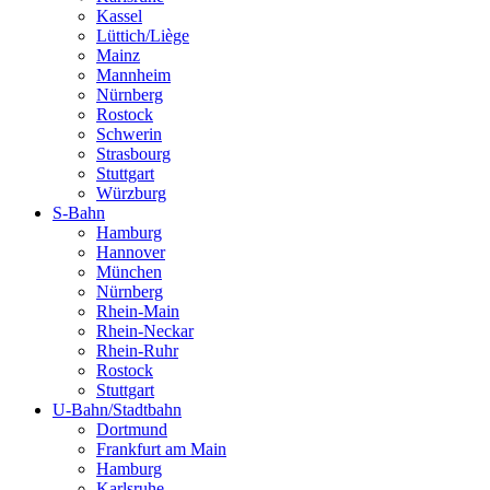
Kassel
Lüttich/Liège
Mainz
Mannheim
Nürnberg
Rostock
Schwerin
Strasbourg
Stuttgart
Würzburg
S-Bahn
Hamburg
Hannover
München
Nürnberg
Rhein-Main
Rhein-Neckar
Rhein-Ruhr
Rostock
Stuttgart
U-Bahn/Stadtbahn
Dortmund
Frankfurt am Main
Hamburg
Karlsruhe