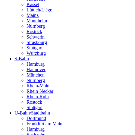
Kassel
Lüttich/Liège
Mainz
Mannheim
Nürnberg
Rostock
Schwerin
Strasbourg
Stuttgart
Würzburg
S-Bahn
Hamburg
Hannover
München
Nürnberg
Rhein-Main
Rhein-Neckar
Rhein-Ruhr
Rostock
Stuttgart
U-Bahn/Stadtbahn
Dortmund
Frankfurt am Main
Hamburg
Karlsruhe