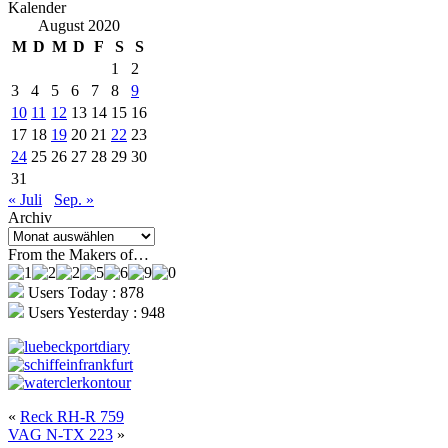
Kalender
August 2020
M
D
M
D
F
S
S
1
2
3
4
5
6
7
8
9
10
11
12
13
14
15
16
17
18
19
20
21
22
23
24
25
26
27
28
29
30
31
« Juli
Sep. »
Archiv
Archiv
From the Makers of…
Users Today : 878
Users Yesterday : 948
«
Reck RH-R 759
VAG N-TX 223
»