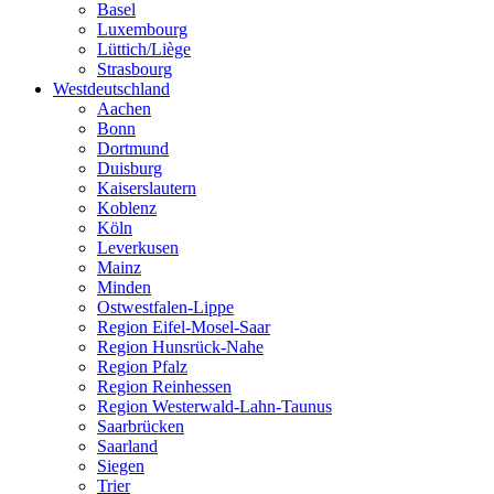
Basel
Luxembourg
Lüttich/Liège
Strasbourg
Westdeutschland
Aachen
Bonn
Dortmund
Duisburg
Kaiserslautern
Koblenz
Köln
Leverkusen
Mainz
Minden
Ostwestfalen-Lippe
Region Eifel-Mosel-Saar
Region Hunsrück-Nahe
Region Pfalz
Region Reinhessen
Region Westerwald-Lahn-Taunus
Saarbrücken
Saarland
Siegen
Trier