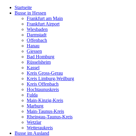
Startseite
Busse in Hessen
Frankfurt am Main
Frankfurt Airport
Wiesbaden
Darmstadt
Offenbach
Hanau
Giessen
Bad Homburg
Rüsselsheim
Kassel
Kreis Gross-Gerau
Kreis Limburg-Weilburg
Kreis Offenbach
Hochtaunuskreis
Fulda
Main-Kinzig-Kreis
Marburg
Main-Taunus-Kreis
Rheingau-Taunus-Kreis
Wetzlar
Wetteraukreis
Busse im Ausland