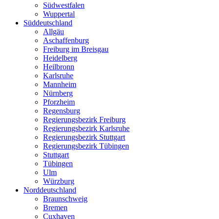
Südwestfalen
Wuppertal
Süddeutschland
Allgäu
Aschaffenburg
Freiburg im Breisgau
Heidelberg
Heilbronn
Karlsruhe
Mannheim
Nürnberg
Pforzheim
Regensburg
Regierungsbezirk Freiburg
Regierungsbezirk Karlsruhe
Regierungsbezirk Stuttgart
Regierungsbezirk Tübingen
Stuttgart
Tübingen
Ulm
Würzburg
Norddeutschland
Braunschweig
Bremen
Cuxhaven