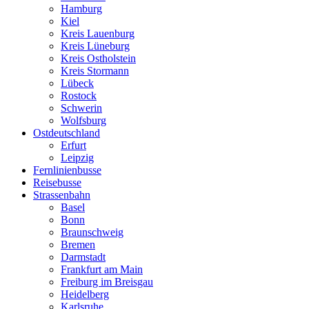
Hamburg
Kiel
Kreis Lauenburg
Kreis Lüneburg
Kreis Ostholstein
Kreis Stormann
Lübeck
Rostock
Schwerin
Wolfsburg
Ostdeutschland
Erfurt
Leipzig
Fernlinienbusse
Reisebusse
Strassenbahn
Basel
Bonn
Braunschweig
Bremen
Darmstadt
Frankfurt am Main
Freiburg im Breisgau
Heidelberg
Karlsruhe