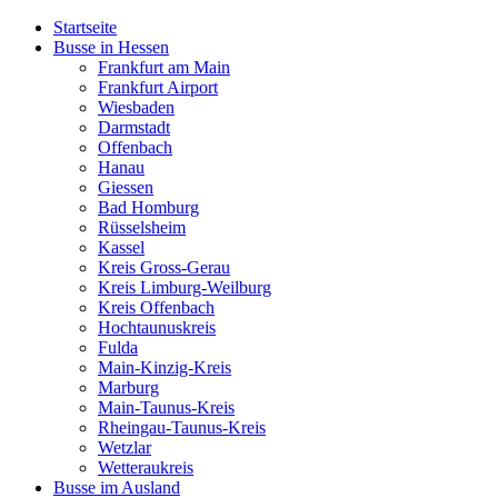
Startseite
Busse in Hessen
Frankfurt am Main
Frankfurt Airport
Wiesbaden
Darmstadt
Offenbach
Hanau
Giessen
Bad Homburg
Rüsselsheim
Kassel
Kreis Gross-Gerau
Kreis Limburg-Weilburg
Kreis Offenbach
Hochtaunuskreis
Fulda
Main-Kinzig-Kreis
Marburg
Main-Taunus-Kreis
Rheingau-Taunus-Kreis
Wetzlar
Wetteraukreis
Busse im Ausland