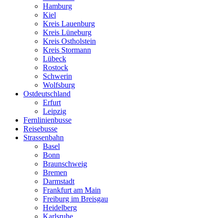
Hamburg
Kiel
Kreis Lauenburg
Kreis Lüneburg
Kreis Ostholstein
Kreis Stormann
Lübeck
Rostock
Schwerin
Wolfsburg
Ostdeutschland
Erfurt
Leipzig
Fernlinienbusse
Reisebusse
Strassenbahn
Basel
Bonn
Braunschweig
Bremen
Darmstadt
Frankfurt am Main
Freiburg im Breisgau
Heidelberg
Karlsruhe