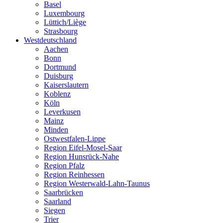
Basel
Luxembourg
Lüttich/Liège
Strasbourg
Westdeutschland
Aachen
Bonn
Dortmund
Duisburg
Kaiserslautern
Koblenz
Köln
Leverkusen
Mainz
Minden
Ostwestfalen-Lippe
Region Eifel-Mosel-Saar
Region Hunsrück-Nahe
Region Pfalz
Region Reinhessen
Region Westerwald-Lahn-Taunus
Saarbrücken
Saarland
Siegen
Trier