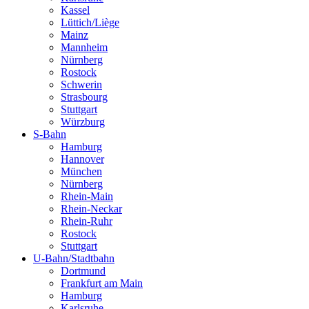
Kassel
Lüttich/Liège
Mainz
Mannheim
Nürnberg
Rostock
Schwerin
Strasbourg
Stuttgart
Würzburg
S-Bahn
Hamburg
Hannover
München
Nürnberg
Rhein-Main
Rhein-Neckar
Rhein-Ruhr
Rostock
Stuttgart
U-Bahn/Stadtbahn
Dortmund
Frankfurt am Main
Hamburg
Karlsruhe