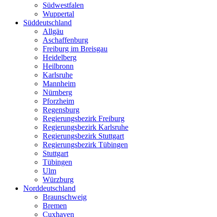
Südwestfalen
Wuppertal
Süddeutschland
Allgäu
Aschaffenburg
Freiburg im Breisgau
Heidelberg
Heilbronn
Karlsruhe
Mannheim
Nürnberg
Pforzheim
Regensburg
Regierungsbezirk Freiburg
Regierungsbezirk Karlsruhe
Regierungsbezirk Stuttgart
Regierungsbezirk Tübingen
Stuttgart
Tübingen
Ulm
Würzburg
Norddeutschland
Braunschweig
Bremen
Cuxhaven