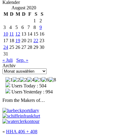
Kalender
August 2020
M
D
M
D
F
S
S
1
2
3
4
5
6
7
8
9
10
11
12
13
14
15
16
17
18
19
20
21
22
23
24
25
26
27
28
29
30
31
« Juli
Sep. »
Archiv
Archiv
Users Today : 504
Users Yesterday : 994
From the Makers of…
«
HHA 406 + 408