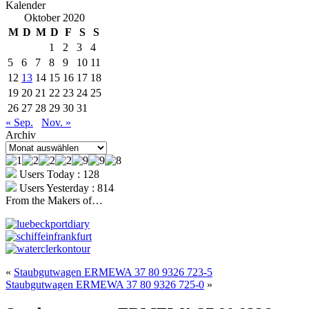
Kalender
Oktober 2020
M
D
M
D
F
S
S
1
2
3
4
5
6
7
8
9
10
11
12
13
14
15
16
17
18
19
20
21
22
23
24
25
26
27
28
29
30
31
« Sep.
Nov. »
Archiv
Archiv
Users Today : 128
Users Yesterday : 814
From the Makers of…
«
Staubgutwagen ERMEWA 37 80 9326 723-5
Staubgutwagen ERMEWA 37 80 9326 725-0
»