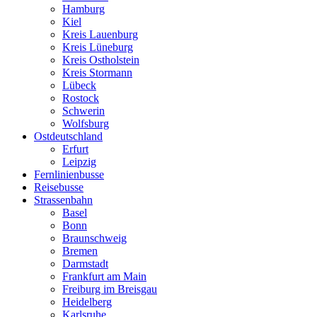
Hamburg
Kiel
Kreis Lauenburg
Kreis Lüneburg
Kreis Ostholstein
Kreis Stormann
Lübeck
Rostock
Schwerin
Wolfsburg
Ostdeutschland
Erfurt
Leipzig
Fernlinienbusse
Reisebusse
Strassenbahn
Basel
Bonn
Braunschweig
Bremen
Darmstadt
Frankfurt am Main
Freiburg im Breisgau
Heidelberg
Karlsruhe