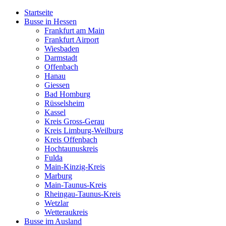
Startseite
Busse in Hessen
Frankfurt am Main
Frankfurt Airport
Wiesbaden
Darmstadt
Offenbach
Hanau
Giessen
Bad Homburg
Rüsselsheim
Kassel
Kreis Gross-Gerau
Kreis Limburg-Weilburg
Kreis Offenbach
Hochtaunuskreis
Fulda
Main-Kinzig-Kreis
Marburg
Main-Taunus-Kreis
Rheingau-Taunus-Kreis
Wetzlar
Wetteraukreis
Busse im Ausland