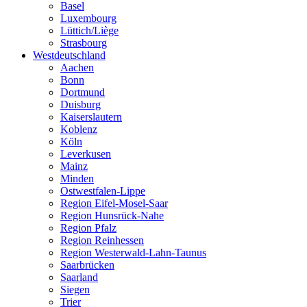
Basel
Luxembourg
Lüttich/Liège
Strasbourg
Westdeutschland
Aachen
Bonn
Dortmund
Duisburg
Kaiserslautern
Koblenz
Köln
Leverkusen
Mainz
Minden
Ostwestfalen-Lippe
Region Eifel-Mosel-Saar
Region Hunsrück-Nahe
Region Pfalz
Region Reinhessen
Region Westerwald-Lahn-Taunus
Saarbrücken
Saarland
Siegen
Trier