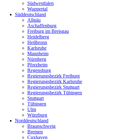
Südwestfalen
Wuppertal
Süddeutschland
Allgäu
Aschaffenburg
Freiburg im Breisgau
Heidelberg
Heilbronn
Karlsruhe
Mannheim
Nürnberg
Pforzheim
Regensburg
Regierungsbezirk Freiburg
Regierungsbezirk Karlsruhe
Regierungsbezirk Stuttgart
Regierungsbezirk Tübingen
Stuttgart
Tübingen
Ulm
Würzburg
Norddeutschland
Braunschweig
Bremen
Cuxhaven