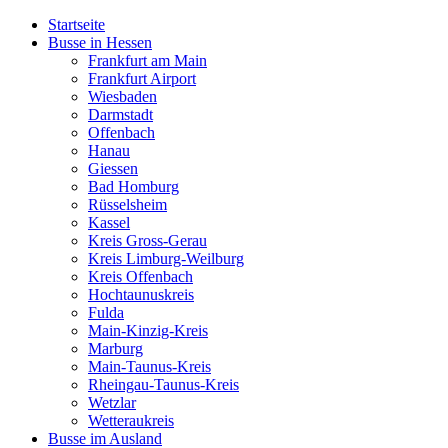
Startseite
Busse in Hessen
Frankfurt am Main
Frankfurt Airport
Wiesbaden
Darmstadt
Offenbach
Hanau
Giessen
Bad Homburg
Rüsselsheim
Kassel
Kreis Gross-Gerau
Kreis Limburg-Weilburg
Kreis Offenbach
Hochtaunuskreis
Fulda
Main-Kinzig-Kreis
Marburg
Main-Taunus-Kreis
Rheingau-Taunus-Kreis
Wetzlar
Wetteraukreis
Busse im Ausland