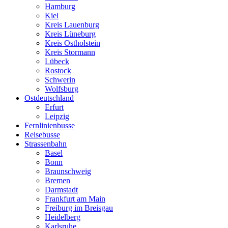
Hamburg
Kiel
Kreis Lauenburg
Kreis Lüneburg
Kreis Ostholstein
Kreis Stormann
Lübeck
Rostock
Schwerin
Wolfsburg
Ostdeutschland
Erfurt
Leipzig
Fernlinienbusse
Reisebusse
Strassenbahn
Basel
Bonn
Braunschweig
Bremen
Darmstadt
Frankfurt am Main
Freiburg im Breisgau
Heidelberg
Karlsruhe