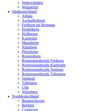
Südwestfalen
Wuppertal
Süddeutschland
Allgäu
Aschaffenburg
Freiburg im Breisgau
Heidelberg
Heilbronn
Karlsruhe
Mannheim
Nürnberg
Pforzheim
Regensburg
Regierungsbezirk Freiburg
Regierungsbezirk Karlsruhe
Regierungsbezirk Stuttgart
Regierungsbezirk Tübingen
Stuttgart
Tübingen
Ulm
Würzburg
Norddeutschland
Braunschweig
Bremen
Cuxhaven