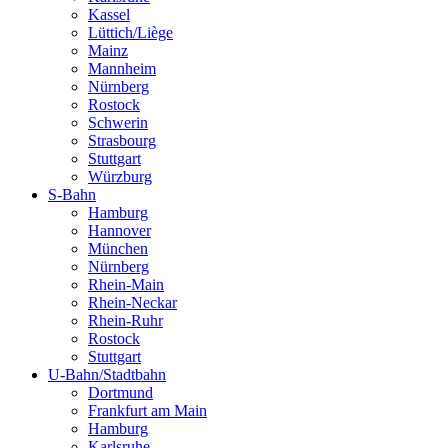
Kassel
Lüttich/Liège
Mainz
Mannheim
Nürnberg
Rostock
Schwerin
Strasbourg
Stuttgart
Würzburg
S-Bahn
Hamburg
Hannover
München
Nürnberg
Rhein-Main
Rhein-Neckar
Rhein-Ruhr
Rostock
Stuttgart
U-Bahn/Stadtbahn
Dortmund
Frankfurt am Main
Hamburg
Karlsruhe