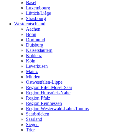
Basel
Luxembourg
Lüttich/Liège
Strasbourg
Westdeutschland
Aachen
Bonn
Dortmund
Duisburg
Kaiserslautern
Koblenz
Köln
Leverkusen
Mainz
Minden
Ostwestfalen-Lippe
Region Eifel-Mosel-Saar
Region Hunsrück-Nahe
Region Pfalz
Region Reinhessen
Region Westerwald-Lahn-Taunus
Saarbrücken
Saarland
Siegen
Trier