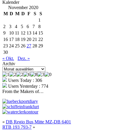
Kalender
November 2020
M
D
M
D
F
S
S
1
2
3
4
5
6
7
8
9
10
11
12
13
14
15
16
17
18
19
20
21
22
23
24
25
26
27
28
29
30
« Okt.
Dez. »
Archiv
Archiv
Users Today : 306
Users Yesterday : 774
From the Makers of…
«
DB Regio Bus Mitte MZ-DB 6401
RTB 193 793-7
»