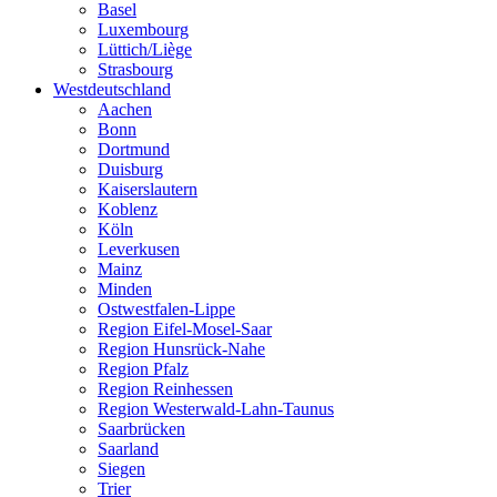
Basel
Luxembourg
Lüttich/Liège
Strasbourg
Westdeutschland
Aachen
Bonn
Dortmund
Duisburg
Kaiserslautern
Koblenz
Köln
Leverkusen
Mainz
Minden
Ostwestfalen-Lippe
Region Eifel-Mosel-Saar
Region Hunsrück-Nahe
Region Pfalz
Region Reinhessen
Region Westerwald-Lahn-Taunus
Saarbrücken
Saarland
Siegen
Trier