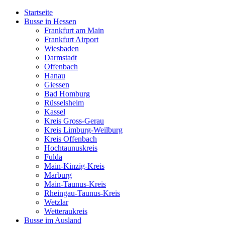
Startseite
Busse in Hessen
Frankfurt am Main
Frankfurt Airport
Wiesbaden
Darmstadt
Offenbach
Hanau
Giessen
Bad Homburg
Rüsselsheim
Kassel
Kreis Gross-Gerau
Kreis Limburg-Weilburg
Kreis Offenbach
Hochtaunuskreis
Fulda
Main-Kinzig-Kreis
Marburg
Main-Taunus-Kreis
Rheingau-Taunus-Kreis
Wetzlar
Wetteraukreis
Busse im Ausland