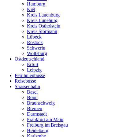
Hamburg
Kiel
Kreis Lauenburg
Kreis Lüneburg
Kreis Ostholstein
Kreis Stormann
Lübeck
Rostock
Schwerin
Wolfsburg
Ostdeutschland
Erfurt
Leipzig
Fernlinienbusse
Reisebusse
Strassenbahn
Basel
Bonn
Braunschweig
Bremen
Darmstadt
Frankfurt am Main
Freiburg im Breisgau
Heidelberg
Karlsruhe