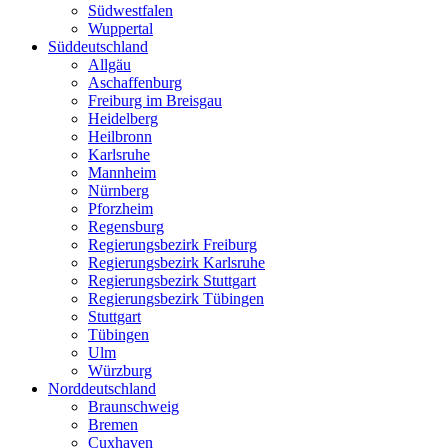
Südwestfalen
Wuppertal
Süddeutschland
Allgäu
Aschaffenburg
Freiburg im Breisgau
Heidelberg
Heilbronn
Karlsruhe
Mannheim
Nürnberg
Pforzheim
Regensburg
Regierungsbezirk Freiburg
Regierungsbezirk Karlsruhe
Regierungsbezirk Stuttgart
Regierungsbezirk Tübingen
Stuttgart
Tübingen
Ulm
Würzburg
Norddeutschland
Braunschweig
Bremen
Cuxhaven