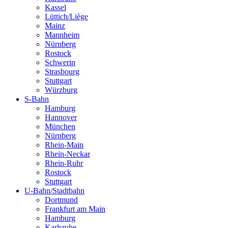
Kassel
Lüttich/Liège
Mainz
Mannheim
Nürnberg
Rostock
Schwerin
Strasbourg
Stuttgart
Würzburg
S-Bahn
Hamburg
Hannover
München
Nürnberg
Rhein-Main
Rhein-Neckar
Rhein-Ruhr
Rostock
Stuttgart
U-Bahn/Stadtbahn
Dortmund
Frankfurt am Main
Hamburg
Karlsruhe