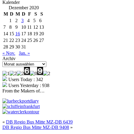
Kalender
Dezember 2020
M
D
M
D
F
S
S
1
2
3
4
5
6
7
8
9
10
11
12
13
14
15
16
17
18
19
20
21
22
23
24
25
26
27
28
29
30
31
« Nov.
Jan. »
Archiv
Archiv
Users Today : 342
Users Yesterday : 938
From the Makers of…
«
DB Regio Bus Mitte MZ-DB 6439
DB Regio Bus Mitte MZ-DB 9408
»