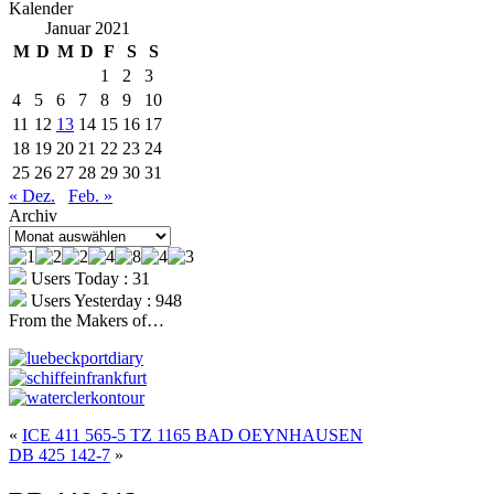
Kalender
Januar 2021
M
D
M
D
F
S
S
1
2
3
4
5
6
7
8
9
10
11
12
13
14
15
16
17
18
19
20
21
22
23
24
25
26
27
28
29
30
31
« Dez.
Feb. »
Archiv
Archiv
Users Today : 31
Users Yesterday : 948
From the Makers of…
«
ICE 411 565-5 TZ 1165 BAD OEYNHAUSEN
DB 425 142-7
»