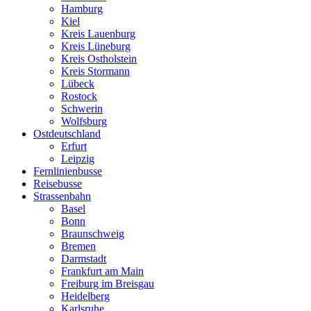
Hamburg
Kiel
Kreis Lauenburg
Kreis Lüneburg
Kreis Ostholstein
Kreis Stormann
Lübeck
Rostock
Schwerin
Wolfsburg
Ostdeutschland
Erfurt
Leipzig
Fernlinienbusse
Reisebusse
Strassenbahn
Basel
Bonn
Braunschweig
Bremen
Darmstadt
Frankfurt am Main
Freiburg im Breisgau
Heidelberg
Karlsruhe