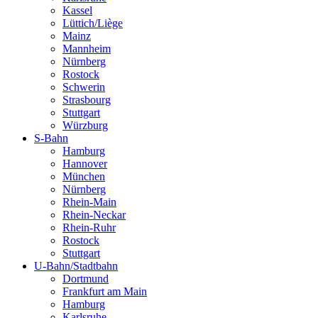
Kassel
Lüttich/Liège
Mainz
Mannheim
Nürnberg
Rostock
Schwerin
Strasbourg
Stuttgart
Würzburg
S-Bahn
Hamburg
Hannover
München
Nürnberg
Rhein-Main
Rhein-Neckar
Rhein-Ruhr
Rostock
Stuttgart
U-Bahn/Stadtbahn
Dortmund
Frankfurt am Main
Hamburg
Karlsruhe