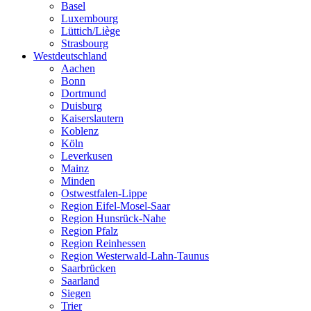
Basel
Luxembourg
Lüttich/Liège
Strasbourg
Westdeutschland
Aachen
Bonn
Dortmund
Duisburg
Kaiserslautern
Koblenz
Köln
Leverkusen
Mainz
Minden
Ostwestfalen-Lippe
Region Eifel-Mosel-Saar
Region Hunsrück-Nahe
Region Pfalz
Region Reinhessen
Region Westerwald-Lahn-Taunus
Saarbrücken
Saarland
Siegen
Trier