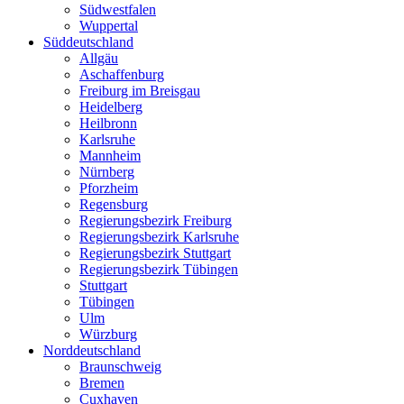
Südwestfalen
Wuppertal
Süddeutschland
Allgäu
Aschaffenburg
Freiburg im Breisgau
Heidelberg
Heilbronn
Karlsruhe
Mannheim
Nürnberg
Pforzheim
Regensburg
Regierungsbezirk Freiburg
Regierungsbezirk Karlsruhe
Regierungsbezirk Stuttgart
Regierungsbezirk Tübingen
Stuttgart
Tübingen
Ulm
Würzburg
Norddeutschland
Braunschweig
Bremen
Cuxhaven