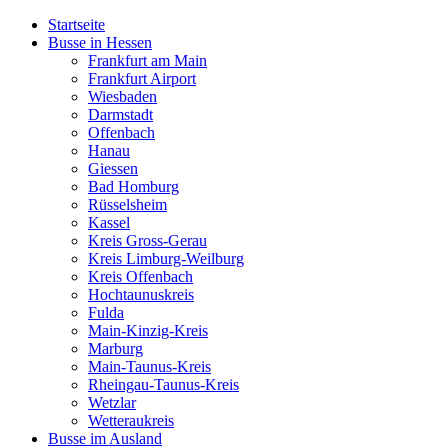
Startseite
Busse in Hessen
Frankfurt am Main
Frankfurt Airport
Wiesbaden
Darmstadt
Offenbach
Hanau
Giessen
Bad Homburg
Rüsselsheim
Kassel
Kreis Gross-Gerau
Kreis Limburg-Weilburg
Kreis Offenbach
Hochtaunuskreis
Fulda
Main-Kinzig-Kreis
Marburg
Main-Taunus-Kreis
Rheingau-Taunus-Kreis
Wetzlar
Wetteraukreis
Busse im Ausland