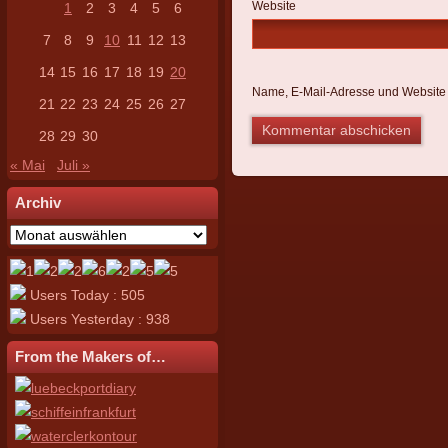
Website
1
2
3
4
5
6
7
8
9
10
11
12
13
14
15
16
17
18
19
20
Name, E-Mail-Adresse und Website 
21
22
23
24
25
26
27
28
29
30
« Mai
Juli »
Archiv
Archiv
Users Today : 505
Users Yesterday : 938
From the Makers of…