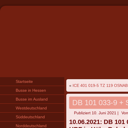
Startseite
«
ICE 401 019-5 TZ 119 OSNA
Busse in Hessen
Busse im Ausland
DB 101 033-9 + 
Westdeutschland
Publiziert
10. Juni 2021
|
Vo
Süddeutschland
10.06.2021: DB 101 0
Norddeutschland