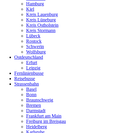
Hamburg
Kiel
Kreis Lauenburg
Kreis Lüneburg
Kreis Ostholstein
Kreis Stormann
Lübeck
Rostock
Schwerin
Wolfsburg
Ostdeutschland
Erfurt
Leipzig
Fernlinienbusse
Reisebusse
Strassenbahn
Basel
Bonn
Braunschweig
Bremen
Darmstadt
Frankfurt am Main
Freiburg im Breisgau
Heidelberg
Karlsruhe