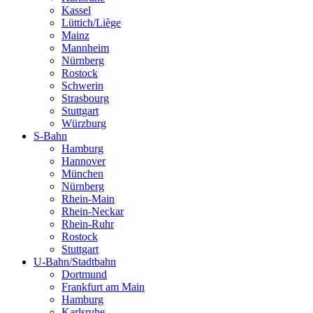
Kassel
Lüttich/Liège
Mainz
Mannheim
Nürnberg
Rostock
Schwerin
Strasbourg
Stuttgart
Würzburg
S-Bahn
Hamburg
Hannover
München
Nürnberg
Rhein-Main
Rhein-Neckar
Rhein-Ruhr
Rostock
Stuttgart
U-Bahn/Stadtbahn
Dortmund
Frankfurt am Main
Hamburg
Karlsruhe