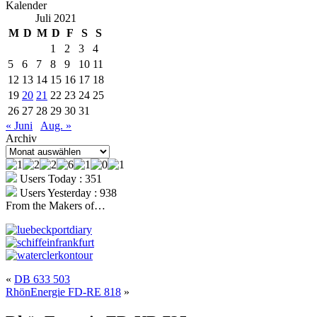
Kalender
Juli 2021
M
D
M
D
F
S
S
1
2
3
4
5
6
7
8
9
10
11
12
13
14
15
16
17
18
19
20
21
22
23
24
25
26
27
28
29
30
31
« Juni
Aug. »
Archiv
Archiv
Users Today : 351
Users Yesterday : 938
From the Makers of…
«
DB 633 503
RhönEnergie FD-RE 818
»