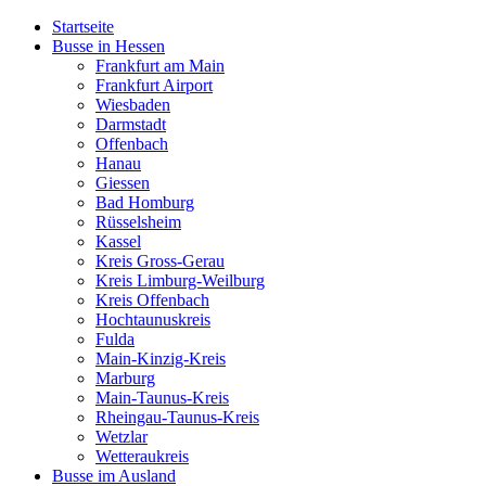
Startseite
Busse in Hessen
Frankfurt am Main
Frankfurt Airport
Wiesbaden
Darmstadt
Offenbach
Hanau
Giessen
Bad Homburg
Rüsselsheim
Kassel
Kreis Gross-Gerau
Kreis Limburg-Weilburg
Kreis Offenbach
Hochtaunuskreis
Fulda
Main-Kinzig-Kreis
Marburg
Main-Taunus-Kreis
Rheingau-Taunus-Kreis
Wetzlar
Wetteraukreis
Busse im Ausland