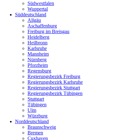
Südwestfalen
Wuppertal
Süddeutschland
Allgäu
Aschaffenburg
Freiburg im Breisgau
Heidelberg
Heilbronn
Karlsruhe
Mannheim
Nürnberg
Pforzheim
Regensburg
Regierungsbezirk Freiburg
Regierungsbezirk Karlsruhe
Regierungsbezirk Stuttgart
Regierungsbezirk Tübingen
Stuttgart
Tübingen
Ulm
Würzburg
Norddeutschland
Braunschweig
Bremen
Cuxhaven