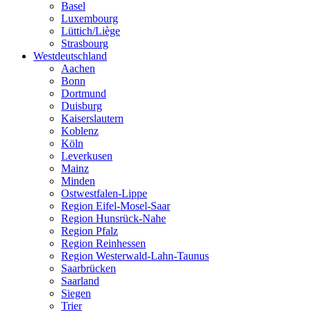
Basel
Luxembourg
Lüttich/Liège
Strasbourg
Westdeutschland
Aachen
Bonn
Dortmund
Duisburg
Kaiserslautern
Koblenz
Köln
Leverkusen
Mainz
Minden
Ostwestfalen-Lippe
Region Eifel-Mosel-Saar
Region Hunsrück-Nahe
Region Pfalz
Region Reinhessen
Region Westerwald-Lahn-Taunus
Saarbrücken
Saarland
Siegen
Trier