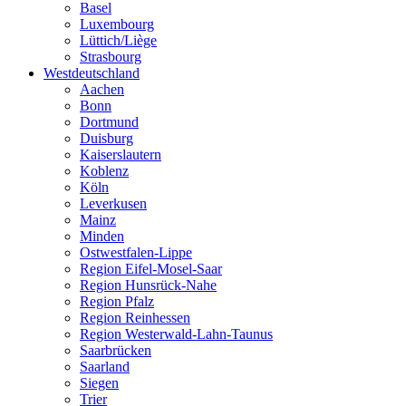
Basel
Luxembourg
Lüttich/Liège
Strasbourg
Westdeutschland
Aachen
Bonn
Dortmund
Duisburg
Kaiserslautern
Koblenz
Köln
Leverkusen
Mainz
Minden
Ostwestfalen-Lippe
Region Eifel-Mosel-Saar
Region Hunsrück-Nahe
Region Pfalz
Region Reinhessen
Region Westerwald-Lahn-Taunus
Saarbrücken
Saarland
Siegen
Trier