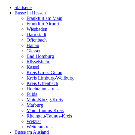
Startseite
Busse in Hessen
Frankfurt am Main
Frankfurt Airport
Wiesbaden
Darmstadt
Offenbach
Hanau
Giessen
Bad Homburg
Rüsselsheim
Kassel
Kreis Gross-Gerau
Kreis Limburg-Weilburg
Kreis Offenbach
Hochtaunuskreis
Fulda
Main-Kinzig-Kreis
Marburg
Main-Taunus-Kreis
Rheingau-Taunus-Kreis
Wetzlar
Wetteraukreis
Busse im Ausland