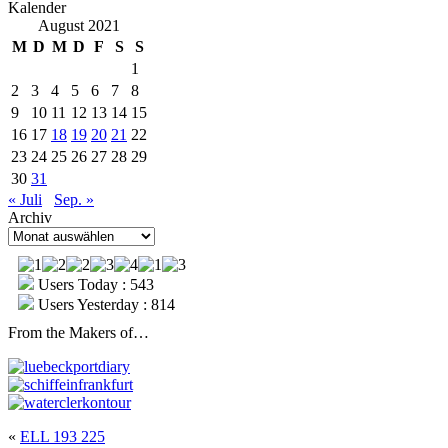
Kalender
August 2021
M
D
M
D
F
S
S
1
2
3
4
5
6
7
8
9
10
11
12
13
14
15
16
17
18
19
20
21
22
23
24
25
26
27
28
29
30
31
« Juli
Sep. »
Archiv
Archiv
Users Today : 543
Users Yesterday : 814
From the Makers of…
«
ELL 193 225