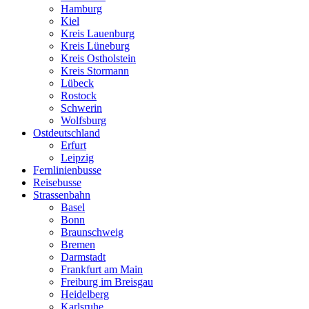
Hamburg
Kiel
Kreis Lauenburg
Kreis Lüneburg
Kreis Ostholstein
Kreis Stormann
Lübeck
Rostock
Schwerin
Wolfsburg
Ostdeutschland
Erfurt
Leipzig
Fernlinienbusse
Reisebusse
Strassenbahn
Basel
Bonn
Braunschweig
Bremen
Darmstadt
Frankfurt am Main
Freiburg im Breisgau
Heidelberg
Karlsruhe