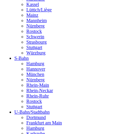
Kassel
Lüttich/Liège
Mainz
Mannheim
Nürnberg
Rostock
Schwerin
Strasbourg
Stuttgart
Würzburg
S-Bahn
Hamburg
Hannover
München
Nürnberg
Rhein-Main
Rhein-Neckar
Rhein-Ruhr
Rostock
Stuttgart
U-Bahn/Stadtbahn
Dortmund
Frankfurt am Main
Hamburg
Karlsruhe