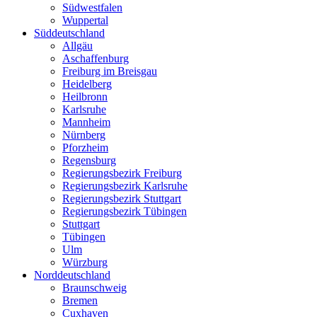
Südwestfalen
Wuppertal
Süddeutschland
Allgäu
Aschaffenburg
Freiburg im Breisgau
Heidelberg
Heilbronn
Karlsruhe
Mannheim
Nürnberg
Pforzheim
Regensburg
Regierungsbezirk Freiburg
Regierungsbezirk Karlsruhe
Regierungsbezirk Stuttgart
Regierungsbezirk Tübingen
Stuttgart
Tübingen
Ulm
Würzburg
Norddeutschland
Braunschweig
Bremen
Cuxhaven