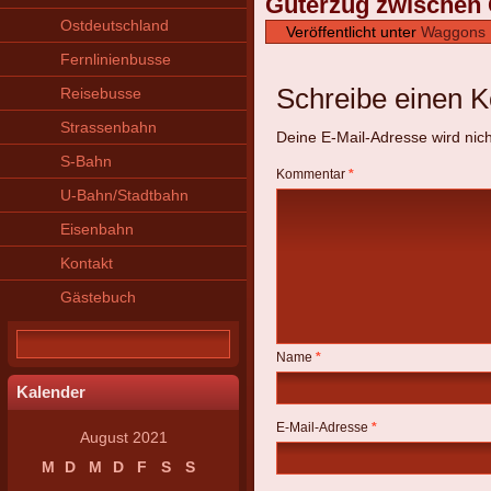
Güterzug zwischen
Ostdeutschland
Veröffentlicht unter
Waggons
Fernlinienbusse
Schreibe einen 
Reisebusse
Strassenbahn
Deine E-Mail-Adresse wird nicht
S-Bahn
Kommentar
*
U-Bahn/Stadtbahn
Eisenbahn
Kontakt
Gästebuch
Name
*
Kalender
E-Mail-Adresse
*
August 2021
M
D
M
D
F
S
S