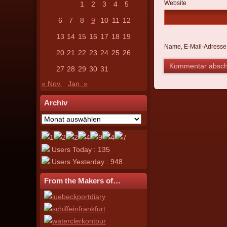
Website
1
2
3
4
5
6
7
8
9
10
11
12
13
14
15
16
17
18
19
Name, E-Mail-Adresse
20
21
22
23
24
25
26
27
28
29
30
31
« Nov.
Jan. »
Archiv
Archiv
Users Today : 135
Users Yesterday : 948
From the Makers of…