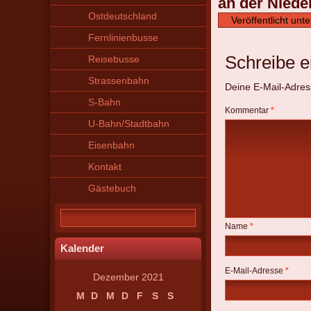
an der Niede
Ostdeutschland
Veröffentlicht unte
Fernlinienbusse
Schreibe 
Reisebusse
Strassenbahn
Deine E-Mail-Adresse
S-Bahn
Kommentar
*
U-Bahn/Stadtbahn
Eisenbahn
Kontakt
Gästebuch
Name
*
Kalender
E-Mail-Adresse
*
Dezember 2021
M
D
M
D
F
S
S