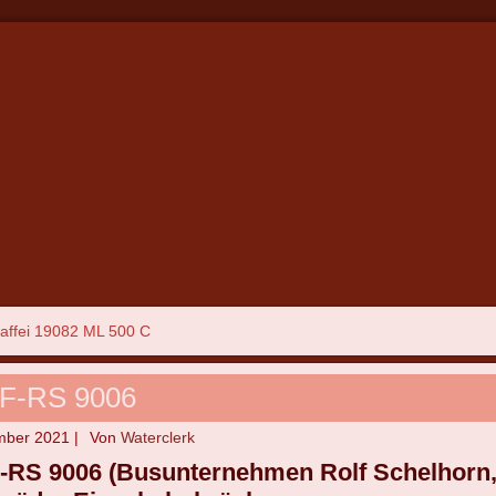
Maffei 19082 ML 500 C
 F-RS 9006
mber 2021
|
Von
Waterclerk
F-RS 9006 (Busunternehmen Rolf Schelhorn, 