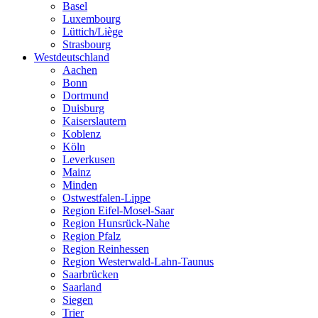
Basel
Luxembourg
Lüttich/Liège
Strasbourg
Westdeutschland
Aachen
Bonn
Dortmund
Duisburg
Kaiserslautern
Koblenz
Köln
Leverkusen
Mainz
Minden
Ostwestfalen-Lippe
Region Eifel-Mosel-Saar
Region Hunsrück-Nahe
Region Pfalz
Region Reinhessen
Region Westerwald-Lahn-Taunus
Saarbrücken
Saarland
Siegen
Trier