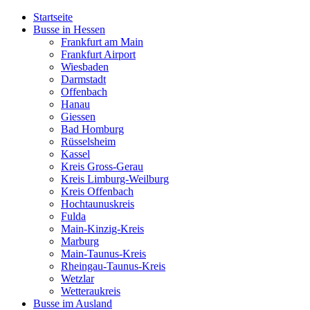
Startseite
Busse in Hessen
Frankfurt am Main
Frankfurt Airport
Wiesbaden
Darmstadt
Offenbach
Hanau
Giessen
Bad Homburg
Rüsselsheim
Kassel
Kreis Gross-Gerau
Kreis Limburg-Weilburg
Kreis Offenbach
Hochtaunuskreis
Fulda
Main-Kinzig-Kreis
Marburg
Main-Taunus-Kreis
Rheingau-Taunus-Kreis
Wetzlar
Wetteraukreis
Busse im Ausland