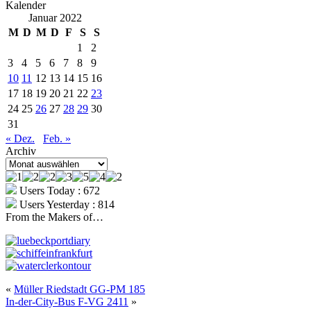
Kalender
Januar 2022
M
D
M
D
F
S
S
1
2
3
4
5
6
7
8
9
10
11
12
13
14
15
16
17
18
19
20
21
22
23
24
25
26
27
28
29
30
31
« Dez.
Feb. »
Archiv
Archiv
Users Today : 672
Users Yesterday : 814
From the Makers of…
«
Müller Riedstadt GG-PM 185
In-der-City-Bus F-VG 2411
»