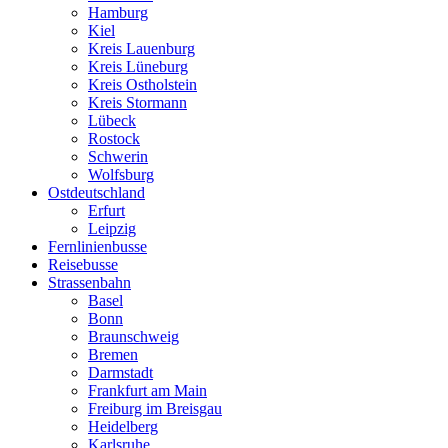
Hamburg
Kiel
Kreis Lauenburg
Kreis Lüneburg
Kreis Ostholstein
Kreis Stormann
Lübeck
Rostock
Schwerin
Wolfsburg
Ostdeutschland
Erfurt
Leipzig
Fernlinienbusse
Reisebusse
Strassenbahn
Basel
Bonn
Braunschweig
Bremen
Darmstadt
Frankfurt am Main
Freiburg im Breisgau
Heidelberg
Karlsruhe