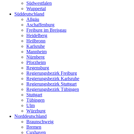
Südwestfalen
Wuppertal
Süddeutschland
Allgäu
Aschaffenburg
Freiburg im Breisgau
Heidelberg
Heilbronn
Karlsruhe
Mannheim
Nürnberg
Pforzheim
Regensburg
Regierungsbezirk Freiburg
Regierungsbezirk Karlsruhe
Regierungsbezirk Stuttgart
Regierungsbezirk Tübingen
Stuttgart
Tübingen
Ulm
Würzburg
Norddeutschland
Braunschweig
Bremen
Cuxhaven