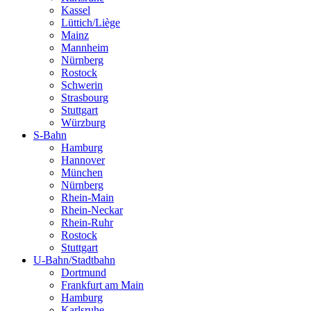
Kassel
Lüttich/Liège
Mainz
Mannheim
Nürnberg
Rostock
Schwerin
Strasbourg
Stuttgart
Würzburg
S-Bahn
Hamburg
Hannover
München
Nürnberg
Rhein-Main
Rhein-Neckar
Rhein-Ruhr
Rostock
Stuttgart
U-Bahn/Stadtbahn
Dortmund
Frankfurt am Main
Hamburg
Karlsruhe