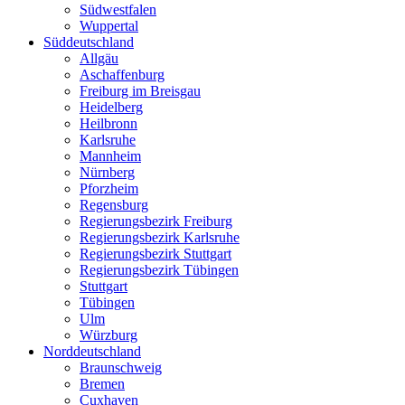
Südwestfalen
Wuppertal
Süddeutschland
Allgäu
Aschaffenburg
Freiburg im Breisgau
Heidelberg
Heilbronn
Karlsruhe
Mannheim
Nürnberg
Pforzheim
Regensburg
Regierungsbezirk Freiburg
Regierungsbezirk Karlsruhe
Regierungsbezirk Stuttgart
Regierungsbezirk Tübingen
Stuttgart
Tübingen
Ulm
Würzburg
Norddeutschland
Braunschweig
Bremen
Cuxhaven