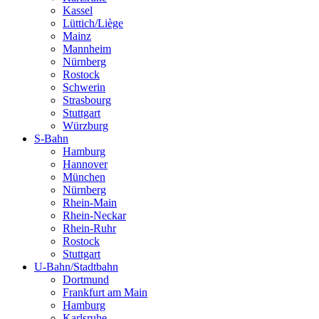
Kassel
Lüttich/Liège
Mainz
Mannheim
Nürnberg
Rostock
Schwerin
Strasbourg
Stuttgart
Würzburg
S-Bahn
Hamburg
Hannover
München
Nürnberg
Rhein-Main
Rhein-Neckar
Rhein-Ruhr
Rostock
Stuttgart
U-Bahn/Stadtbahn
Dortmund
Frankfurt am Main
Hamburg
Karlsruhe