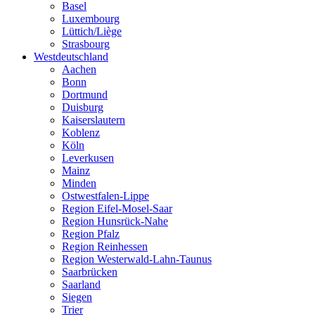
Basel
Luxembourg
Lüttich/Liège
Strasbourg
Westdeutschland
Aachen
Bonn
Dortmund
Duisburg
Kaiserslautern
Koblenz
Köln
Leverkusen
Mainz
Minden
Ostwestfalen-Lippe
Region Eifel-Mosel-Saar
Region Hunsrück-Nahe
Region Pfalz
Region Reinhessen
Region Westerwald-Lahn-Taunus
Saarbrücken
Saarland
Siegen
Trier