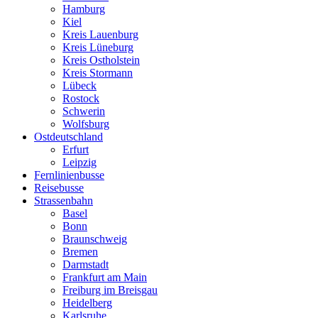
Hamburg
Kiel
Kreis Lauenburg
Kreis Lüneburg
Kreis Ostholstein
Kreis Stormann
Lübeck
Rostock
Schwerin
Wolfsburg
Ostdeutschland
Erfurt
Leipzig
Fernlinienbusse
Reisebusse
Strassenbahn
Basel
Bonn
Braunschweig
Bremen
Darmstadt
Frankfurt am Main
Freiburg im Breisgau
Heidelberg
Karlsruhe