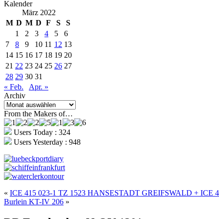
Kalender
März 2022
M
D
M
D
F
S
S
1
2
3
4
5
6
7
8
9
10
11
12
13
14
15
16
17
18
19
20
21
22
23
24
25
26
27
28
29
30
31
« Feb.
Apr. »
Archiv
Archiv
From the Makers of…
Users Today : 324
Users Yesterday : 948
«
ICE 415 023-1 TZ 1523 HANSESTADT GREIFSWALD + ICE 41
Burlein KT-IV 206
»