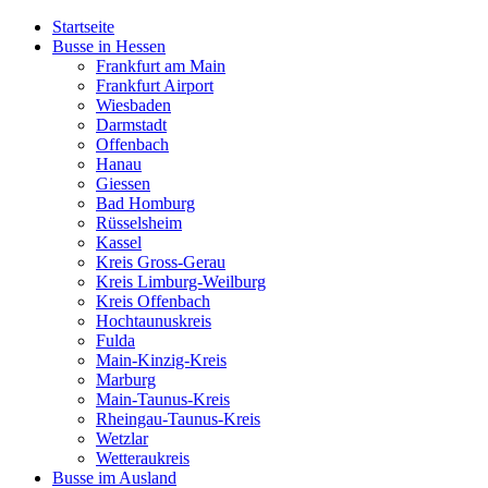
Startseite
Busse in Hessen
Frankfurt am Main
Frankfurt Airport
Wiesbaden
Darmstadt
Offenbach
Hanau
Giessen
Bad Homburg
Rüsselsheim
Kassel
Kreis Gross-Gerau
Kreis Limburg-Weilburg
Kreis Offenbach
Hochtaunuskreis
Fulda
Main-Kinzig-Kreis
Marburg
Main-Taunus-Kreis
Rheingau-Taunus-Kreis
Wetzlar
Wetteraukreis
Busse im Ausland