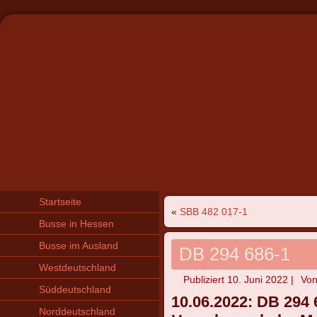
Startseite
«
SBB 482 017-1
Busse in Hessen
Busse im Ausland
DB 294 686-1
Westdeutschland
Publiziert
10. Juni 2022
|
Vo
Süddeutschland
10.06.2022: DB 294 
Norddeutschland