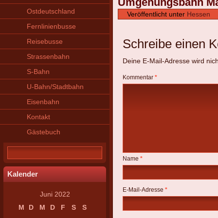
Umgehungsbahn Mai
Ostdeutschland
Veröffentlicht unter
Hessen
Fernlinienbusse
Schreibe einen 
Reisebusse
Strassenbahn
Deine E-Mail-Adresse wird nicht
S-Bahn
Kommentar
*
U-Bahn/Stadtbahn
Eisenbahn
Kontakt
Gästebuch
Name
*
Kalender
E-Mail-Adresse
*
Juni 2022
M
D
M
D
F
S
S