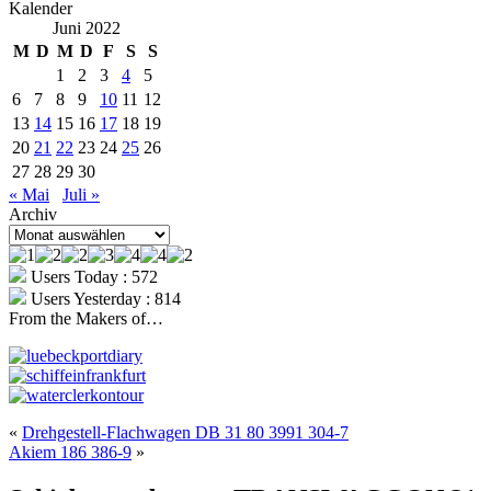
Kalender
Juni 2022
M
D
M
D
F
S
S
1
2
3
4
5
6
7
8
9
10
11
12
13
14
15
16
17
18
19
20
21
22
23
24
25
26
27
28
29
30
« Mai
Juli »
Archiv
Archiv
Users Today : 572
Users Yesterday : 814
From the Makers of…
«
Drehgestell-Flachwagen DB 31 80 3991 304-7
Akiem 186 386-9
»