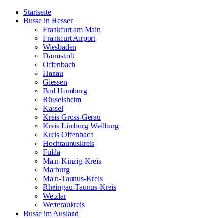
Startseite
Busse in Hessen
Frankfurt am Main
Frankfurt Airport
Wiesbaden
Darmstadt
Offenbach
Hanau
Giessen
Bad Homburg
Rüsselsheim
Kassel
Kreis Gross-Gerau
Kreis Limburg-Weilburg
Kreis Offenbach
Hochtaunuskreis
Fulda
Main-Kinzig-Kreis
Marburg
Main-Taunus-Kreis
Rheingau-Taunus-Kreis
Wetzlar
Wetteraukreis
Busse im Ausland