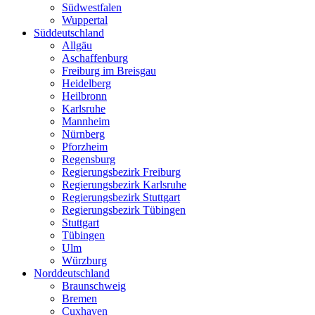
Südwestfalen
Wuppertal
Süddeutschland
Allgäu
Aschaffenburg
Freiburg im Breisgau
Heidelberg
Heilbronn
Karlsruhe
Mannheim
Nürnberg
Pforzheim
Regensburg
Regierungsbezirk Freiburg
Regierungsbezirk Karlsruhe
Regierungsbezirk Stuttgart
Regierungsbezirk Tübingen
Stuttgart
Tübingen
Ulm
Würzburg
Norddeutschland
Braunschweig
Bremen
Cuxhaven