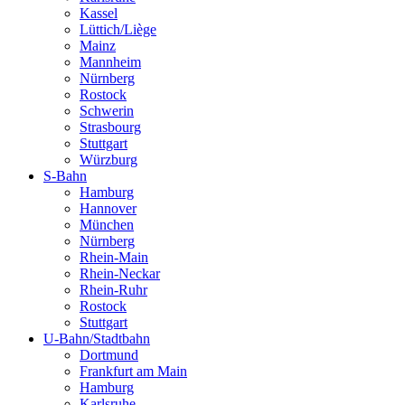
Kassel
Lüttich/Liège
Mainz
Mannheim
Nürnberg
Rostock
Schwerin
Strasbourg
Stuttgart
Würzburg
S-Bahn
Hamburg
Hannover
München
Nürnberg
Rhein-Main
Rhein-Neckar
Rhein-Ruhr
Rostock
Stuttgart
U-Bahn/Stadtbahn
Dortmund
Frankfurt am Main
Hamburg
Karlsruhe