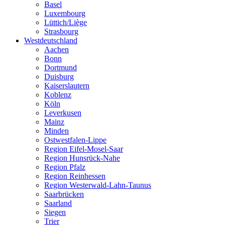
Basel
Luxembourg
Lüttich/Liège
Strasbourg
Westdeutschland
Aachen
Bonn
Dortmund
Duisburg
Kaiserslautern
Koblenz
Köln
Leverkusen
Mainz
Minden
Ostwestfalen-Lippe
Region Eifel-Mosel-Saar
Region Hunsrück-Nahe
Region Pfalz
Region Reinhessen
Region Westerwald-Lahn-Taunus
Saarbrücken
Saarland
Siegen
Trier