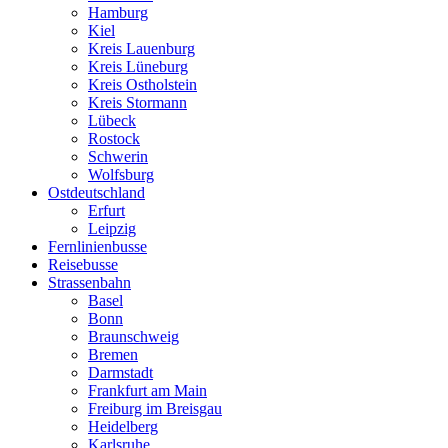
Hamburg
Kiel
Kreis Lauenburg
Kreis Lüneburg
Kreis Ostholstein
Kreis Stormann
Lübeck
Rostock
Schwerin
Wolfsburg
Ostdeutschland
Erfurt
Leipzig
Fernlinienbusse
Reisebusse
Strassenbahn
Basel
Bonn
Braunschweig
Bremen
Darmstadt
Frankfurt am Main
Freiburg im Breisgau
Heidelberg
Karlsruhe