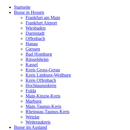
Startseite
Busse in Hessen
Frankfurt am Main
Frankfurt Airport
Wiesbaden
Darmstadt
Offenbach
Hanau
Giessen
Bad Homburg
Rüsselsheim
Kassel
Kreis Gross-Gerau
Kreis Limburg-Weilburg
Kreis Offenbach
Hochtaunuskreis
Fulda
Main-Kinzig-Kreis
Marburg
Main-Taunus-Kreis
Rheingau-Taunus-Kreis
Wetzlar
Wetteraukreis
Busse im Ausland