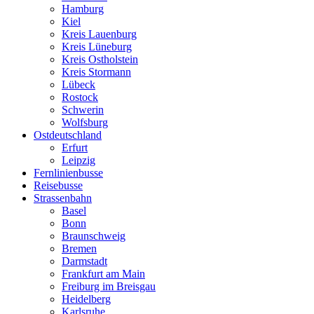
Hamburg
Kiel
Kreis Lauenburg
Kreis Lüneburg
Kreis Ostholstein
Kreis Stormann
Lübeck
Rostock
Schwerin
Wolfsburg
Ostdeutschland
Erfurt
Leipzig
Fernlinienbusse
Reisebusse
Strassenbahn
Basel
Bonn
Braunschweig
Bremen
Darmstadt
Frankfurt am Main
Freiburg im Breisgau
Heidelberg
Karlsruhe