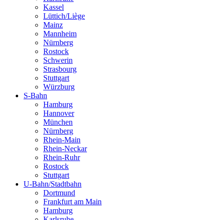
Kassel
Lüttich/Liège
Mainz
Mannheim
Nürnberg
Rostock
Schwerin
Strasbourg
Stuttgart
Würzburg
S-Bahn
Hamburg
Hannover
München
Nürnberg
Rhein-Main
Rhein-Neckar
Rhein-Ruhr
Rostock
Stuttgart
U-Bahn/Stadtbahn
Dortmund
Frankfurt am Main
Hamburg
Karlsruhe