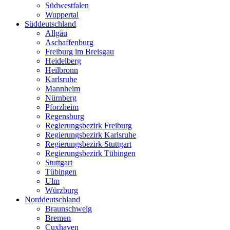
Südwestfalen
Wuppertal
Süddeutschland
Allgäu
Aschaffenburg
Freiburg im Breisgau
Heidelberg
Heilbronn
Karlsruhe
Mannheim
Nürnberg
Pforzheim
Regensburg
Regierungsbezirk Freiburg
Regierungsbezirk Karlsruhe
Regierungsbezirk Stuttgart
Regierungsbezirk Tübingen
Stuttgart
Tübingen
Ulm
Würzburg
Norddeutschland
Braunschweig
Bremen
Cuxhaven