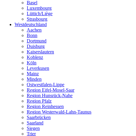
Basel
Luxembourg
Lüttich/Liège
Strasbourg
Westdeutschland
Aachen
Bonn
Dortmund
Duisburg
Kaiserslautern
Koblenz
Köln
Leverkusen
Mainz
Minden
Ostwestfalen-Lippe
Region Eifel-Mosel-Saar
Region Hunsrück-Nahe
Region Pfalz
Region Reinhessen
Region Westerwald-Lahn-Taunus
Saarbrücken
Saarland
Siegen
Trier