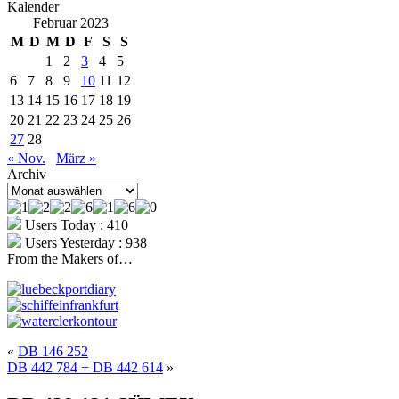
Kalender
Februar 2023
M
D
M
D
F
S
S
1
2
3
4
5
6
7
8
9
10
11
12
13
14
15
16
17
18
19
20
21
22
23
24
25
26
27
28
« Nov.
März »
Archiv
Archiv
Users Today : 410
Users Yesterday : 938
From the Makers of…
«
DB 146 252
DB 442 784 + DB 442 614
»