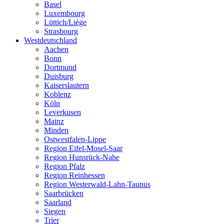
Basel
Luxembourg
Lüttich/Liège
Strasbourg
Westdeutschland
Aachen
Bonn
Dortmund
Duisburg
Kaiserslautern
Koblenz
Köln
Leverkusen
Mainz
Minden
Ostwestfalen-Lippe
Region Eifel-Mosel-Saar
Region Hunsrück-Nahe
Region Pfalz
Region Reinhessen
Region Westerwald-Lahn-Taunus
Saarbrücken
Saarland
Siegen
Trier