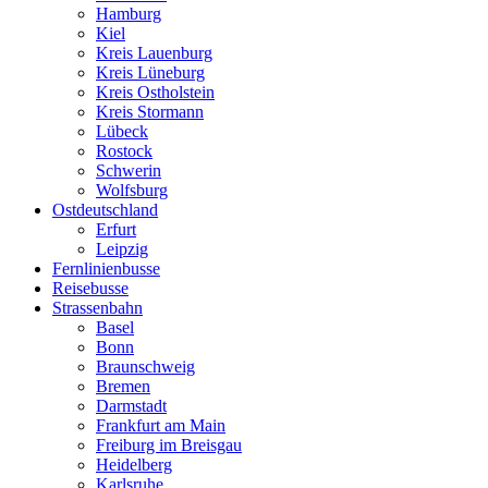
Hamburg
Kiel
Kreis Lauenburg
Kreis Lüneburg
Kreis Ostholstein
Kreis Stormann
Lübeck
Rostock
Schwerin
Wolfsburg
Ostdeutschland
Erfurt
Leipzig
Fernlinienbusse
Reisebusse
Strassenbahn
Basel
Bonn
Braunschweig
Bremen
Darmstadt
Frankfurt am Main
Freiburg im Breisgau
Heidelberg
Karlsruhe