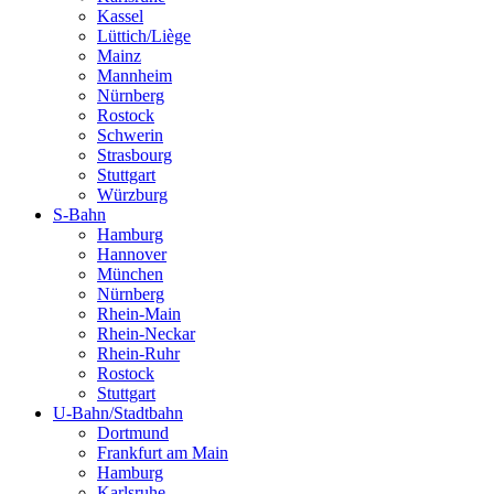
Kassel
Lüttich/Liège
Mainz
Mannheim
Nürnberg
Rostock
Schwerin
Strasbourg
Stuttgart
Würzburg
S-Bahn
Hamburg
Hannover
München
Nürnberg
Rhein-Main
Rhein-Neckar
Rhein-Ruhr
Rostock
Stuttgart
U-Bahn/Stadtbahn
Dortmund
Frankfurt am Main
Hamburg
Karlsruhe