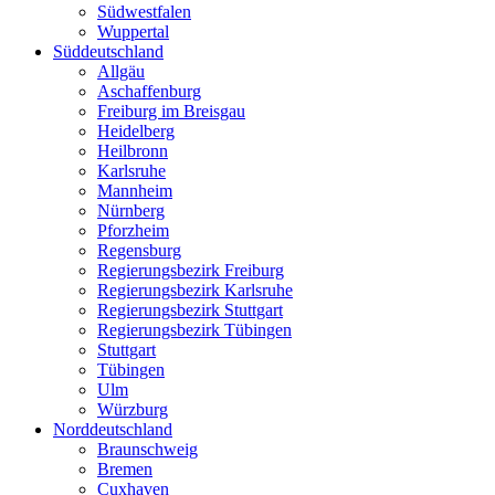
Südwestfalen
Wuppertal
Süddeutschland
Allgäu
Aschaffenburg
Freiburg im Breisgau
Heidelberg
Heilbronn
Karlsruhe
Mannheim
Nürnberg
Pforzheim
Regensburg
Regierungsbezirk Freiburg
Regierungsbezirk Karlsruhe
Regierungsbezirk Stuttgart
Regierungsbezirk Tübingen
Stuttgart
Tübingen
Ulm
Würzburg
Norddeutschland
Braunschweig
Bremen
Cuxhaven