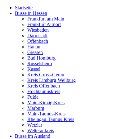
Startseite
Busse in Hessen
Frankfurt am Main
Frankfurt Airport
Wiesbaden
Darmstadt
Offenbach
Hanau
Giessen
Bad Homburg
Rüsselsheim
Kassel
Kreis Gross-Gerau
Kreis Limburg-Weilburg
Kreis Offenbach
Hochtaunuskreis
Fulda
Main-Kinzig-Kreis
Marburg
Main-Taunus-Kreis
Rheingau-Taunus-Kreis
Wetzlar
Wetteraukreis
Busse im Ausland