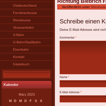
Richtung Biebrich F
Ostdeutschland
Veröffentlicht unter
Wiesbade
Fernlinienbusse
Schreibe einen 
Reisebusse
Strassenbahn
Deine E-Mail-Adresse wird nicht
S-Bahn
Kommentar
*
U-Bahn/Stadtbahn
Eisenbahn
Kontakt
Gästebuch
Name
*
Kalender
E-Mail-Adresse
*
März 2023
M
D
M
D
F
S
S