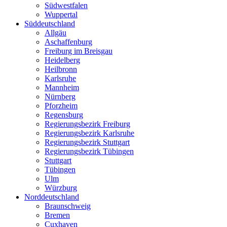
Südwestfalen
Wuppertal
Süddeutschland
Allgäu
Aschaffenburg
Freiburg im Breisgau
Heidelberg
Heilbronn
Karlsruhe
Mannheim
Nürnberg
Pforzheim
Regensburg
Regierungsbezirk Freiburg
Regierungsbezirk Karlsruhe
Regierungsbezirk Stuttgart
Regierungsbezirk Tübingen
Stuttgart
Tübingen
Ulm
Würzburg
Norddeutschland
Braunschweig
Bremen
Cuxhaven