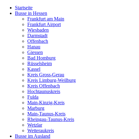
Startseite
Busse in Hessen
Frankfurt am Main
Frankfurt Airport
Wiesbaden
Darmstadt
Offenbach
Hanau
Giessen
Bad Homburg
Rüsselsheim
Kassel
Kreis Gross-Gerau
Kreis Limburg-Weilburg
Kreis Offenbach
Hochtaunuskreis
Fulda
Main-Kinzig-Kreis
Marburg
Main-Taunus-Kreis
Rheingau-Taunus-Kreis
Wetzlar
Wetteraukreis
Busse im Ausland