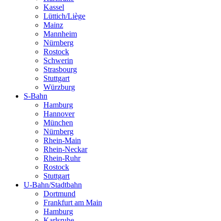
Kassel
Lüttich/Liège
Mainz
Mannheim
Nürnberg
Rostock
Schwerin
Strasbourg
Stuttgart
Würzburg
S-Bahn
Hamburg
Hannover
München
Nürnberg
Rhein-Main
Rhein-Neckar
Rhein-Ruhr
Rostock
Stuttgart
U-Bahn/Stadtbahn
Dortmund
Frankfurt am Main
Hamburg
Karlsruhe