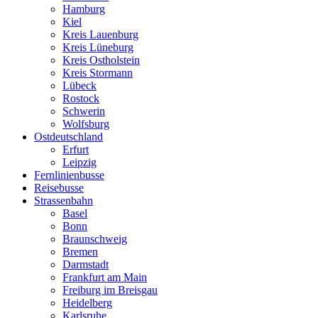
Hamburg
Kiel
Kreis Lauenburg
Kreis Lüneburg
Kreis Ostholstein
Kreis Stormann
Lübeck
Rostock
Schwerin
Wolfsburg
Ostdeutschland
Erfurt
Leipzig
Fernlinienbusse
Reisebusse
Strassenbahn
Basel
Bonn
Braunschweig
Bremen
Darmstadt
Frankfurt am Main
Freiburg im Breisgau
Heidelberg
Karlsruhe