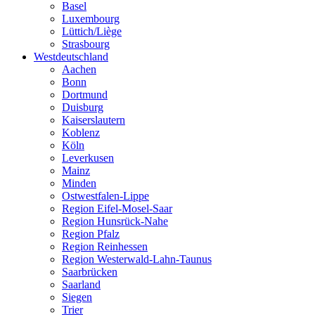
Basel
Luxembourg
Lüttich/Liège
Strasbourg
Westdeutschland
Aachen
Bonn
Dortmund
Duisburg
Kaiserslautern
Koblenz
Köln
Leverkusen
Mainz
Minden
Ostwestfalen-Lippe
Region Eifel-Mosel-Saar
Region Hunsrück-Nahe
Region Pfalz
Region Reinhessen
Region Westerwald-Lahn-Taunus
Saarbrücken
Saarland
Siegen
Trier