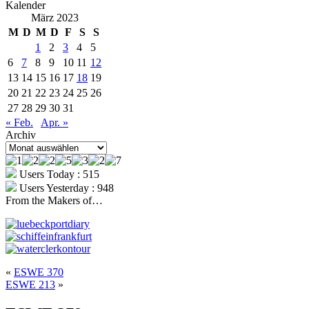
Kalender
März 2023
M
D
M
D
F
S
S
1
2
3
4
5
6
7
8
9
10
11
12
13
14
15
16
17
18
19
20
21
22
23
24
25
26
27
28
29
30
31
« Feb.
Apr. »
Archiv
Archiv
Users Today : 515
Users Yesterday : 948
From the Makers of…
«
ESWE 370
ESWE 213
»