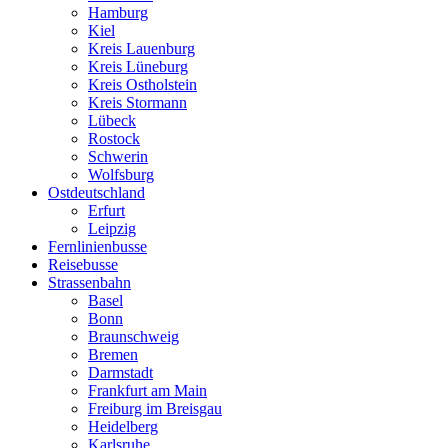
Hamburg
Kiel
Kreis Lauenburg
Kreis Lüneburg
Kreis Ostholstein
Kreis Stormann
Lübeck
Rostock
Schwerin
Wolfsburg
Ostdeutschland
Erfurt
Leipzig
Fernlinienbusse
Reisebusse
Strassenbahn
Basel
Bonn
Braunschweig
Bremen
Darmstadt
Frankfurt am Main
Freiburg im Breisgau
Heidelberg
Karlsruhe