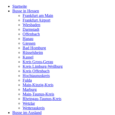
Startseite
Busse in Hessen
Frankfurt am Main
Frankfurt Airport
Wiesbaden
Darmstadt
Offenbach
Hanau
Giessen
Bad Homburg
Rüsselsheim
Kassel
Kreis Gross-Gerau
Kreis Limburg-Weilburg
Kreis Offenbach
Hochtaunuskreis
Fulda
Main-Kinzig-Kreis
Marburg
Main-Taunus-Kreis
Rheingau-Taunus-Kreis
Wetzlar
Wetteraukreis
Busse im Ausland