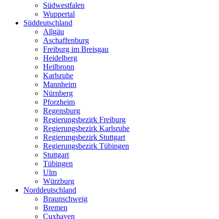
Südwestfalen
Wuppertal
Süddeutschland
Allgäu
Aschaffenburg
Freiburg im Breisgau
Heidelberg
Heilbronn
Karlsruhe
Mannheim
Nürnberg
Pforzheim
Regensburg
Regierungsbezirk Freiburg
Regierungsbezirk Karlsruhe
Regierungsbezirk Stuttgart
Regierungsbezirk Tübingen
Stuttgart
Tübingen
Ulm
Würzburg
Norddeutschland
Braunschweig
Bremen
Cuxhaven