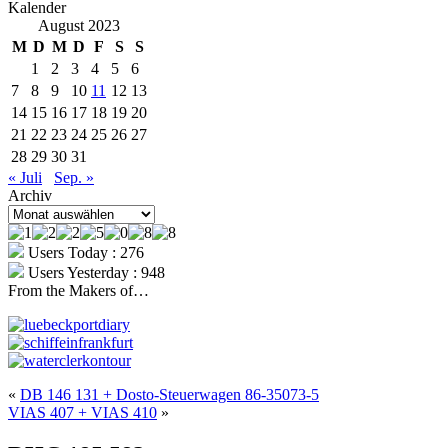
Kalender
August 2023
M
D
M
D
F
S
S
1
2
3
4
5
6
7
8
9
10
11
12
13
14
15
16
17
18
19
20
21
22
23
24
25
26
27
28
29
30
31
« Juli
Sep. »
Archiv
Archiv
Users Today : 276
Users Yesterday : 948
From the Makers of…
«
DB 146 131 + Dosto-Steuerwagen 86-35073-5
VIAS 407 + VIAS 410
»