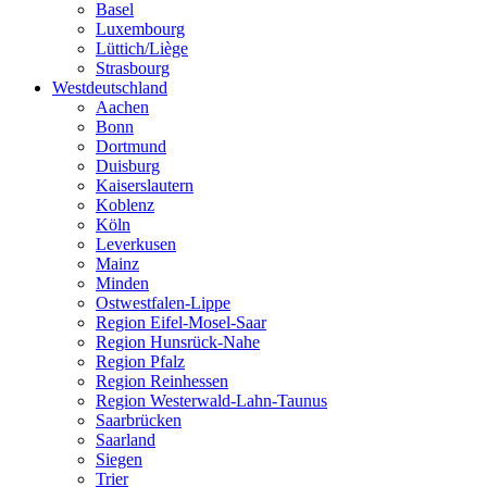
Basel
Luxembourg
Lüttich/Liège
Strasbourg
Westdeutschland
Aachen
Bonn
Dortmund
Duisburg
Kaiserslautern
Koblenz
Köln
Leverkusen
Mainz
Minden
Ostwestfalen-Lippe
Region Eifel-Mosel-Saar
Region Hunsrück-Nahe
Region Pfalz
Region Reinhessen
Region Westerwald-Lahn-Taunus
Saarbrücken
Saarland
Siegen
Trier