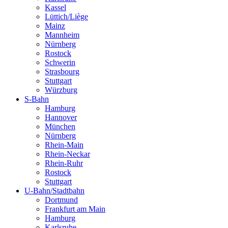
Kassel
Lüttich/Liège
Mainz
Mannheim
Nürnberg
Rostock
Schwerin
Strasbourg
Stuttgart
Würzburg
S-Bahn
Hamburg
Hannover
München
Nürnberg
Rhein-Main
Rhein-Neckar
Rhein-Ruhr
Rostock
Stuttgart
U-Bahn/Stadtbahn
Dortmund
Frankfurt am Main
Hamburg
Karlsruhe