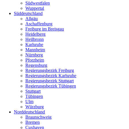
Südwestfalen
Wuppertal
Süddeutschland
Allgäu
Aschaffenburg
Freiburg im Breisgau
Heidelberg
Heilbronn
Karlsruhe
Mannheim
Nürnberg
Pforzheim
Regensburg
Regierungsbezirk Freiburg
Regierungsbezirk Karlsruhe
Regierungsbezirk Stuttgart
Regierungsbezirk Tübingen
Stuttgart
Tübingen
Ulm
Würzburg
Norddeutschland
Braunschweig
Bremen
Cuxhaven