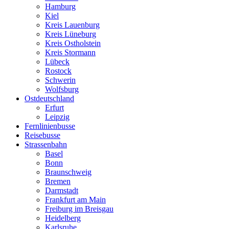
Hamburg
Kiel
Kreis Lauenburg
Kreis Lüneburg
Kreis Ostholstein
Kreis Stormann
Lübeck
Rostock
Schwerin
Wolfsburg
Ostdeutschland
Erfurt
Leipzig
Fernlinienbusse
Reisebusse
Strassenbahn
Basel
Bonn
Braunschweig
Bremen
Darmstadt
Frankfurt am Main
Freiburg im Breisgau
Heidelberg
Karlsruhe