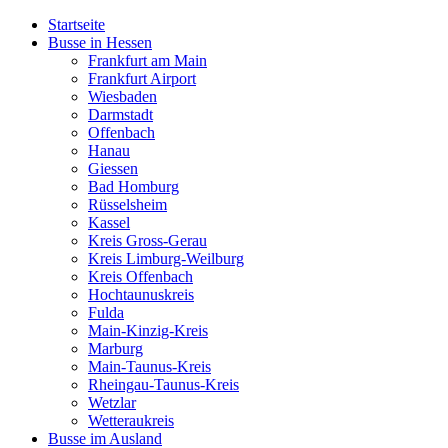
Startseite
Busse in Hessen
Frankfurt am Main
Frankfurt Airport
Wiesbaden
Darmstadt
Offenbach
Hanau
Giessen
Bad Homburg
Rüsselsheim
Kassel
Kreis Gross-Gerau
Kreis Limburg-Weilburg
Kreis Offenbach
Hochtaunuskreis
Fulda
Main-Kinzig-Kreis
Marburg
Main-Taunus-Kreis
Rheingau-Taunus-Kreis
Wetzlar
Wetteraukreis
Busse im Ausland