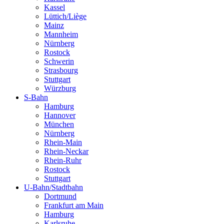
Kassel
Lüttich/Liège
Mainz
Mannheim
Nürnberg
Rostock
Schwerin
Strasbourg
Stuttgart
Würzburg
S-Bahn
Hamburg
Hannover
München
Nürnberg
Rhein-Main
Rhein-Neckar
Rhein-Ruhr
Rostock
Stuttgart
U-Bahn/Stadtbahn
Dortmund
Frankfurt am Main
Hamburg
Karlsruhe