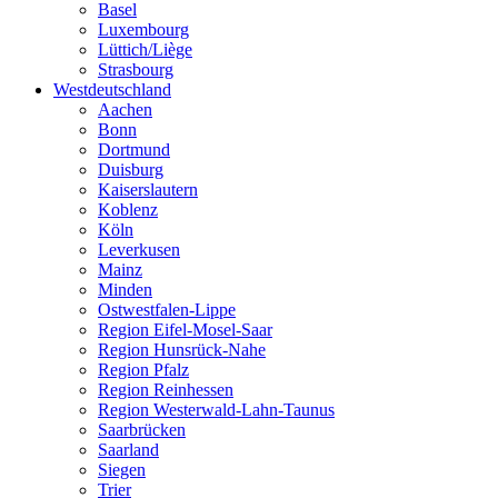
Basel
Luxembourg
Lüttich/Liège
Strasbourg
Westdeutschland
Aachen
Bonn
Dortmund
Duisburg
Kaiserslautern
Koblenz
Köln
Leverkusen
Mainz
Minden
Ostwestfalen-Lippe
Region Eifel-Mosel-Saar
Region Hunsrück-Nahe
Region Pfalz
Region Reinhessen
Region Westerwald-Lahn-Taunus
Saarbrücken
Saarland
Siegen
Trier