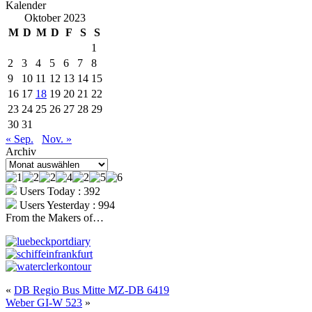
Kalender
Oktober 2023
M
D
M
D
F
S
S
1
2
3
4
5
6
7
8
9
10
11
12
13
14
15
16
17
18
19
20
21
22
23
24
25
26
27
28
29
30
31
« Sep.
Nov. »
Archiv
Archiv
Users Today : 392
Users Yesterday : 994
From the Makers of…
«
DB Regio Bus Mitte MZ-DB 6419
Weber GI-W 523
»