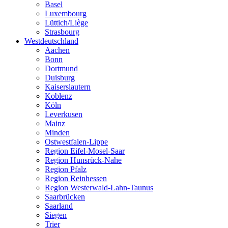
Basel
Luxembourg
Lüttich/Liège
Strasbourg
Westdeutschland
Aachen
Bonn
Dortmund
Duisburg
Kaiserslautern
Koblenz
Köln
Leverkusen
Mainz
Minden
Ostwestfalen-Lippe
Region Eifel-Mosel-Saar
Region Hunsrück-Nahe
Region Pfalz
Region Reinhessen
Region Westerwald-Lahn-Taunus
Saarbrücken
Saarland
Siegen
Trier