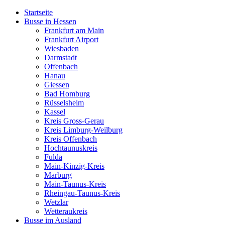
Startseite
Busse in Hessen
Frankfurt am Main
Frankfurt Airport
Wiesbaden
Darmstadt
Offenbach
Hanau
Giessen
Bad Homburg
Rüsselsheim
Kassel
Kreis Gross-Gerau
Kreis Limburg-Weilburg
Kreis Offenbach
Hochtaunuskreis
Fulda
Main-Kinzig-Kreis
Marburg
Main-Taunus-Kreis
Rheingau-Taunus-Kreis
Wetzlar
Wetteraukreis
Busse im Ausland