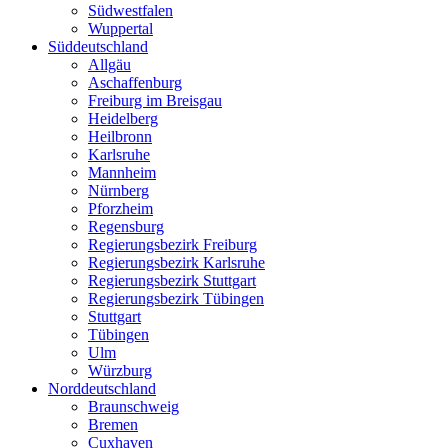
Südwestfalen
Wuppertal
Süddeutschland
Allgäu
Aschaffenburg
Freiburg im Breisgau
Heidelberg
Heilbronn
Karlsruhe
Mannheim
Nürnberg
Pforzheim
Regensburg
Regierungsbezirk Freiburg
Regierungsbezirk Karlsruhe
Regierungsbezirk Stuttgart
Regierungsbezirk Tübingen
Stuttgart
Tübingen
Ulm
Würzburg
Norddeutschland
Braunschweig
Bremen
Cuxhaven