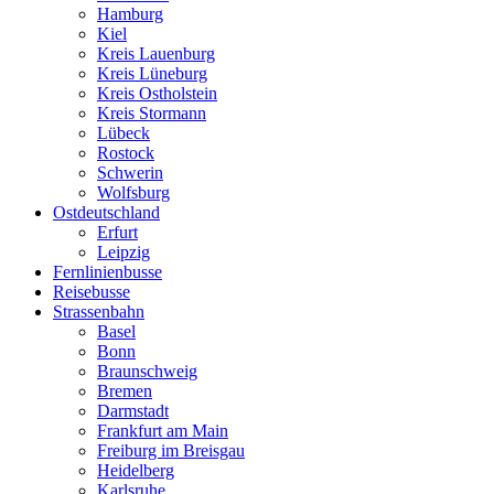
Hamburg
Kiel
Kreis Lauenburg
Kreis Lüneburg
Kreis Ostholstein
Kreis Stormann
Lübeck
Rostock
Schwerin
Wolfsburg
Ostdeutschland
Erfurt
Leipzig
Fernlinienbusse
Reisebusse
Strassenbahn
Basel
Bonn
Braunschweig
Bremen
Darmstadt
Frankfurt am Main
Freiburg im Breisgau
Heidelberg
Karlsruhe