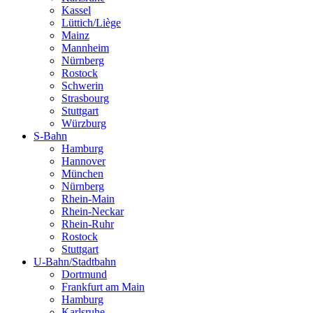
Kassel
Lüttich/Liège
Mainz
Mannheim
Nürnberg
Rostock
Schwerin
Strasbourg
Stuttgart
Würzburg
S-Bahn
Hamburg
Hannover
München
Nürnberg
Rhein-Main
Rhein-Neckar
Rhein-Ruhr
Rostock
Stuttgart
U-Bahn/Stadtbahn
Dortmund
Frankfurt am Main
Hamburg
Karlsruhe