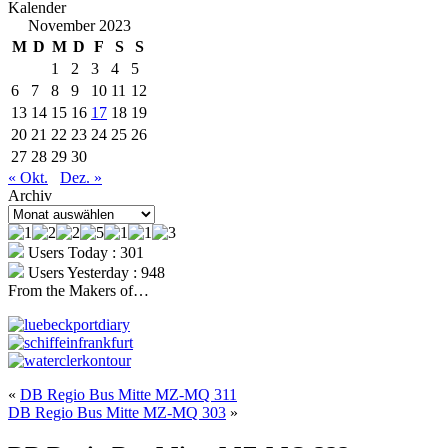
Kalender
November 2023
M
D
M
D
F
S
S
1
2
3
4
5
6
7
8
9
10
11
12
13
14
15
16
17
18
19
20
21
22
23
24
25
26
27
28
29
30
« Okt.
Dez. »
Archiv
Archiv
Users Today : 301
Users Yesterday : 948
From the Makers of…
«
DB Regio Bus Mitte MZ-MQ 311
DB Regio Bus Mitte MZ-MQ 303
»