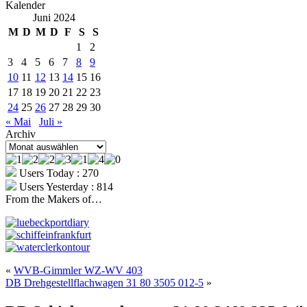
Kalender
Juni 2024
M
D
M
D
F
S
S
1
2
3
4
5
6
7
8
9
10
11
12
13
14
15
16
17
18
19
20
21
22
23
24
25
26
27
28
29
30
« Mai
Juli »
Archiv
Archiv
Users Today : 270
Users Yesterday : 814
From the Makers of…
«
WVB-Gimmler WZ-WV 403
DB Drehgestellflachwagen 31 80 3505 012-5
»