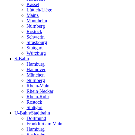
Kassel
Lüttich/Liège
Mainz
Mannheim
Nürnberg
Rostock
Schwerin
Strasbourg
Stuttgart
Würzburg
S-Bahn
Hamburg
Hannover
München
Nürnberg
Rhein-Main
Rhein-Neckar
Rhein-Ruhr
Rostock
Stuttgart
U-Bahn/Stadtbahn
Dortmund
Frankfurt am Main
Hamburg
Karlsruhe