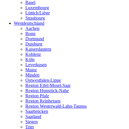
Basel
Luxembourg
Lüttich/Liège
Strasbourg
Westdeutschland
Aachen
Bonn
Dortmund
Duisburg
Kaiserslautern
Koblenz
Köln
Leverkusen
Mainz
Minden
Ostwestfalen-Lippe
Region Eifel-Mosel-Saar
Region Hunsrück-Nahe
Region Pfalz
Region Reinhessen
Region Westerwald-Lahn-Taunus
Saarbrücken
Saarland
Siegen
Trier