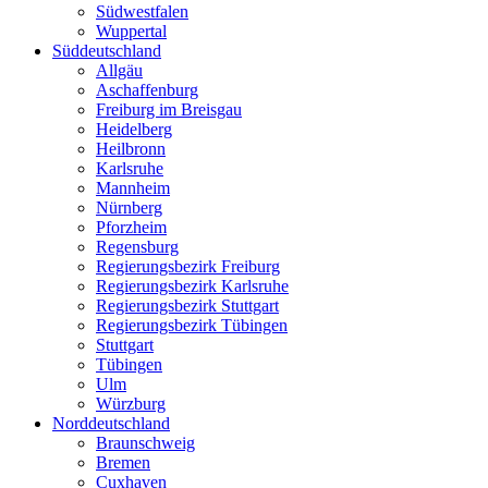
Südwestfalen
Wuppertal
Süddeutschland
Allgäu
Aschaffenburg
Freiburg im Breisgau
Heidelberg
Heilbronn
Karlsruhe
Mannheim
Nürnberg
Pforzheim
Regensburg
Regierungsbezirk Freiburg
Regierungsbezirk Karlsruhe
Regierungsbezirk Stuttgart
Regierungsbezirk Tübingen
Stuttgart
Tübingen
Ulm
Würzburg
Norddeutschland
Braunschweig
Bremen
Cuxhaven