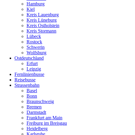
Hamburg
Kiel
Kreis Lauenburg
Kreis Lüneburg
Kreis Ostholstein
Kreis Stormann
Lübeck
Rostock
Schwerin
Wolfsburg
Ostdeutschland
Erfurt
Leipzig
Fernlinienbusse
Reisebusse
Strassenbahn
Basel
Bonn
Braunschweig
Bremen
Darmstadt
Frankfurt am Main
Freiburg im Breisgau
Heidelberg
Karlsruhe