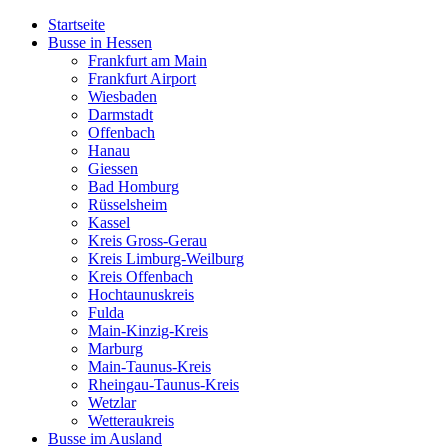
Startseite
Busse in Hessen
Frankfurt am Main
Frankfurt Airport
Wiesbaden
Darmstadt
Offenbach
Hanau
Giessen
Bad Homburg
Rüsselsheim
Kassel
Kreis Gross-Gerau
Kreis Limburg-Weilburg
Kreis Offenbach
Hochtaunuskreis
Fulda
Main-Kinzig-Kreis
Marburg
Main-Taunus-Kreis
Rheingau-Taunus-Kreis
Wetzlar
Wetteraukreis
Busse im Ausland